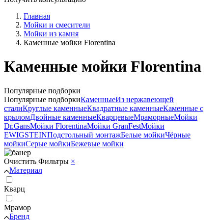
Главная
Мойки и смесители
Мойки из камня
Каменные мойки Florentina
Каменные мойки Florentina
Популярные подборки
Популярные подборки
Каменные
Из нержавеющей
стали
Круглые каменные
Квадратные каменные
Каменные с
крылом
Двойные каменные
Кварцевые
Мраморные
Мойки
Dr.Gans
Мойки Florentina
Мойки GranFest
Мойки
EWIGSTEIN
Подстольный монтаж
Белые мойки
Чёрные
мойки
Серые мойки
Бежевые мойки
Очистить
Фильтры
×
Материал
Кварц
Мрамор
Бренд