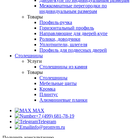
Двери-купе по индивидуальным размерам
Межкомнатные перегородки по
индивидуальным размерам
Товары
Профиль-ручка
Горизонтальный профиль
Направляющие для дверей-купе
Ролики, доводчики
Уплотнители, шлегеля
Профиль для подвесных дверей
Столешницы
Услуги
Столешницы из камня
Товары
Столешницы
Мебельные щиты
Кромка
Плинтус
Алюминиевые планки
MAX
+7 (499) 681-78-19
Telegram
info@promvm.ru
Получить консультацию