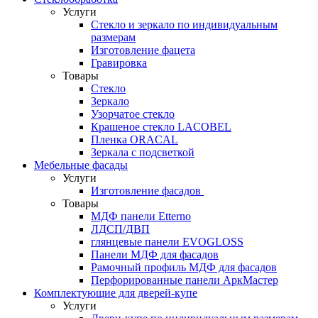
Услуги
Стекло и зеркало по индивидуальным
размерам
Изготовление фацета
Гравировка
Товары
Стекло
Зеркало
Узорчатое стекло
Крашеное стекло LACOBEL
Пленка ORACAL
Зеркала с подсветкой
Мебельные фасады
Услуги
Изготовление фасадов
Товары
МДФ панели Etterno
ЛДСП/ДВП
глянцевые панели EVOGLOSS
Панели МДФ для фасадов
Рамочный профиль МДФ для фасадов
Перфорированные панели АркМастер
Комплектующие для дверей-купе
Услуги