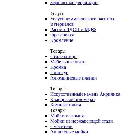
Зеркальные двери-купе
Услуги
Услуги коммерческого распила
материалов
Распил ЛДСП и МДФ
Фрезеровка
Кромление
Товары
Столешницы
Мебельные щиты
Кромка
Плинтус
Алюминиевые планки
Товары
Искусственный камень Акрилика
Кварцевый агломерат
Компакт плита
Товары
Мойки из камня
Мойки из нержавеющей стали
Смесители
Акриловые мойки