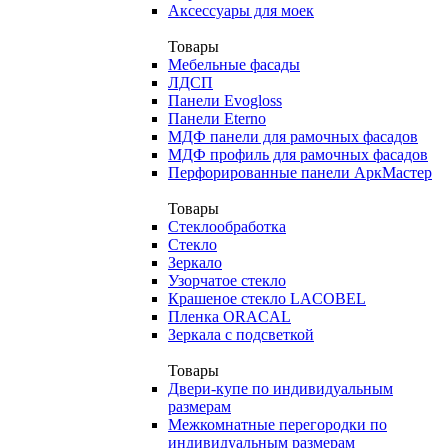
Аксессуары для моек
Товары
Мебельные фасады
ЛДСП
Панели Evogloss
Панели Eterno
МДФ панели для рамочных фасадов
МДФ профиль для рамочных фасадов
Перфорированные панели АркМастер
Товары
Стеклообработка
Стекло
Зеркало
Узорчатое стекло
Крашеное стекло LACOBEL
Пленка ORACAL
Зеркала с подсветкой
Товары
Двери-купе по индивидуальным
размерам
Межкомнатные перегородки по
индивидуальным размерам