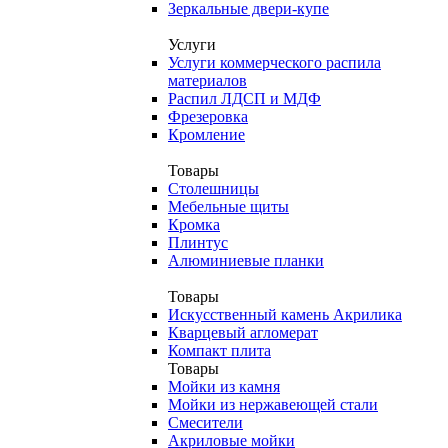
Зеркальные двери-купе
Услуги
Услуги коммерческого распила
материалов
Распил ЛДСП и МДФ
Фрезеровка
Кромление
Товары
Столешницы
Мебельные щиты
Кромка
Плинтус
Алюминиевые планки
Товары
Искусственный камень Акрилика
Кварцевый агломерат
Компакт плита
Товары
Мойки из камня
Мойки из нержавеющей стали
Смесители
Акриловые мойки