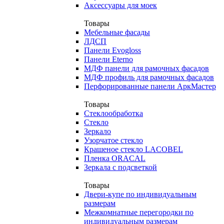
Аксессуары для моек
Товары
Мебельные фасады
ЛДСП
Панели Evogloss
Панели Eterno
МДФ панели для рамочных фасадов
МДФ профиль для рамочных фасадов
Перфорированные панели АркМастер
Товары
Стеклообработка
Стекло
Зеркало
Узорчатое стекло
Крашеное стекло LACOBEL
Пленка ORACAL
Зеркала с подсветкой
Товары
Двери-купе по индивидуальным
размерам
Межкомнатные перегородки по
индивидуальным размерам