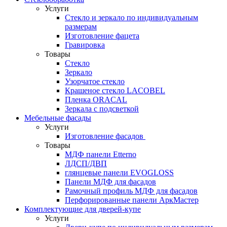
Услуги
Стекло и зеркало по индивидуальным
размерам
Изготовление фацета
Гравировка
Товары
Стекло
Зеркало
Узорчатое стекло
Крашеное стекло LACOBEL
Пленка ORACAL
Зеркала с подсветкой
Мебельные фасады
Услуги
Изготовление фасадов
Товары
МДФ панели Etterno
ЛДСП/ДВП
глянцевые панели EVOGLOSS
Панели МДФ для фасадов
Рамочный профиль МДФ для фасадов
Перфорированные панели АркМастер
Комплектующие для дверей-купе
Услуги