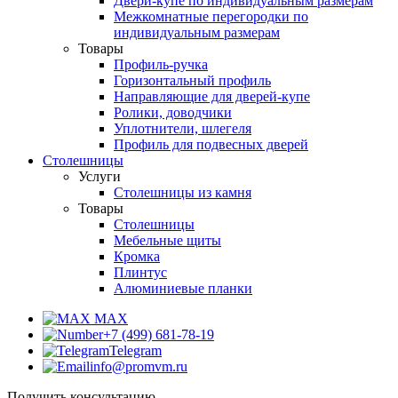
Двери-купе по индивидуальным размерам
Межкомнатные перегородки по
индивидуальным размерам
Товары
Профиль-ручка
Горизонтальный профиль
Направляющие для дверей-купе
Ролики, доводчики
Уплотнители, шлегеля
Профиль для подвесных дверей
Столешницы
Услуги
Столешницы из камня
Товары
Столешницы
Мебельные щиты
Кромка
Плинтус
Алюминиевые планки
MAX
+7 (499) 681-78-19
Telegram
info@promvm.ru
Получить консультацию