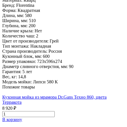
Материал:
Кварц
Бренд:
Florentina
Форма:
Квадратная
Длина, мм:
580
Ширина, мм:
510
Глубина, мм:
200
Наличие крыла:
Нет
Количество чаш:
2
Цвет от производителя:
Грей
Тип монтажа:
Накладная
Страна производитель:
Россия
Кухонный блок, мм:
600
Размер упаковки:
723х596х274
Диаметр сливного отверстия, мм:
90
Гарантия:
5 лет
Вес, кг:
14,8
Модель мойки:
Липси 580 К
Похожие товары
Кухонная мойка из мрамора Dr.Gans Техно 860, цвета
Терракота
8 920 ₽
В корзину