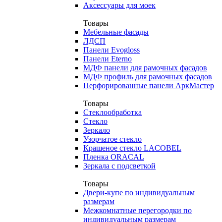
Аксессуары для моек
Товары
Мебельные фасады
ЛДСП
Панели Evogloss
Панели Eterno
МДФ панели для рамочных фасадов
МДФ профиль для рамочных фасадов
Перфорированные панели АркМастер
Товары
Стеклообработка
Стекло
Зеркало
Узорчатое стекло
Крашеное стекло LACOBEL
Пленка ORACAL
Зеркала с подсветкой
Товары
Двери-купе по индивидуальным
размерам
Межкомнатные перегородки по
индивидуальным размерам