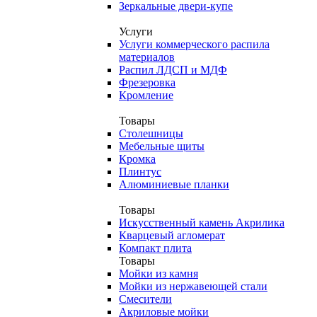
Зеркальные двери-купе
Услуги
Услуги коммерческого распила
материалов
Распил ЛДСП и МДФ
Фрезеровка
Кромление
Товары
Столешницы
Мебельные щиты
Кромка
Плинтус
Алюминиевые планки
Товары
Искусственный камень Акрилика
Кварцевый агломерат
Компакт плита
Товары
Мойки из камня
Мойки из нержавеющей стали
Смесители
Акриловые мойки