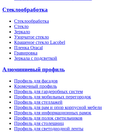
Стеклообработка
Стеклообработка
Стекло
Зеркало
Узорчатое стекло
Крашеное стекло Lacobel
Пленка Oracal
Гравировка
Зеркала с подсветкой
Алюминиевый профиль
Профиль для фасадов
Кромочный профиль
Профиль для гардеробных систем
Профиль для мобильных перегородок
Профиль для стеллажей
Профиль для рам и опор корпусной мебели
Профиль для информационных рамок
Профиль для полок светильников
Профиль для столешниц
Профиль для светодиодной ленты