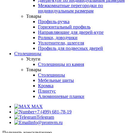
Двери-купе по индивидуальным размерам
Межкомнатные перегородки по
индивидуальным размерам
Товары
Профиль-ручка
Горизонтальный профиль
Направляющие для дверей-купе
Ролики, доводчики
Уплотнители, шлегеля
Профиль для подвесных дверей
Столешницы
Услуги
Столешницы из камня
Товары
Столешницы
Мебельные щиты
Кромка
Плинтус
Алюминиевые планки
MAX
+7 (499) 681-78-19
Telegram
info@promvm.ru
Получить консультацию