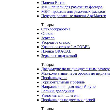
Панели Eterno
МДФ панели для рамочных фасадов
МДФ профиль для рамочных фасадов
Перфорированные панели АркМастер
Товары
Стеклообработка
Стекло
Зеркало
Узорчатое стекло
Крашеное стекло LACOBEL
Пленка ORACAL
Зеркала с подсветкой
Товары
Двери-купе по индивидуальным размер
Межкомнатные перегородки по индиви
Профиль-ручка
Горизонтальный профиль
Направляющие для дверей-купе
Ролики, доводчики
Уплотнители, шлегеля
Профиль для подвесных дверей
Товары