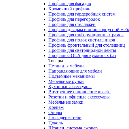
Профиль для фасадов
Кромочный профиль
Профиль для гардеробных систем
Профиль для перегородок
Профиль для стеллажей
Профили для рам и опор корпусной меб
Профиль для информационных рамок
Профиль для полок светильников
Профиль фронтальный для столешниц
Профиль для светодиодной ленты
Профиль GOLA для кухонных баз
Товары
Петли для мебели
Направляющие для мебели
Подъемные механизмы
Мебельные ручки
Кухонные аксессуары
Внутреннее наполнение шкафа
Розетки и офисные аксессуары
Мебельные замки
Крепеж
Опоры
Полкодержатели
Цоколь
Штанги, система джокер