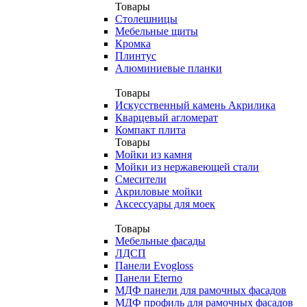
Товары
Столешницы
Мебельные щиты
Кромка
Плинтус
Алюминиевые планки
Товары
Искусственный камень Акрилика
Кварцевый агломерат
Компакт плита
Товары
Мойки из камня
Мойки из нержавеющей стали
Смесители
Акриловые мойки
Аксессуары для моек
Товары
Мебельные фасады
ЛДСП
Панели Evogloss
Панели Eterno
МДФ панели для рамочных фасадов
МДФ профиль для рамочных фасадов