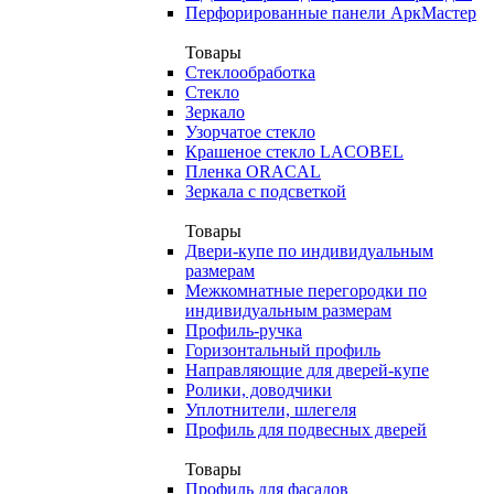
Перфорированные панели АркМастер
Товары
Стеклообработка
Стекло
Зеркало
Узорчатое стекло
Крашеное стекло LACOBEL
Пленка ORACAL
Зеркала с подсветкой
Товары
Двери-купе по индивидуальным
размерам
Межкомнатные перегородки по
индивидуальным размерам
Профиль-ручка
Горизонтальный профиль
Направляющие для дверей-купе
Ролики, доводчики
Уплотнители, шлегеля
Профиль для подвесных дверей
Товары
Профиль для фасадов