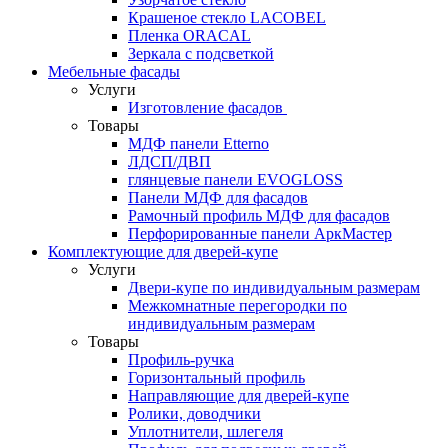
Крашеное стекло LACOBEL
Пленка ORACAL
Зеркала с подсветкой
Мебельные фасады
Услуги
Изготовление фасадов
Товары
МДФ панели Etterno
ЛДСП/ДВП
глянцевые панели EVOGLOSS
Панели МДФ для фасадов
Рамочный профиль МДФ для фасадов
Перфорированные панели АркМастер
Комплектующие для дверей-купе
Услуги
Двери-купе по индивидуальным размерам
Межкомнатные перегородки по
индивидуальным размерам
Товары
Профиль-ручка
Горизонтальный профиль
Направляющие для дверей-купе
Ролики, доводчики
Уплотнители, шлегеля