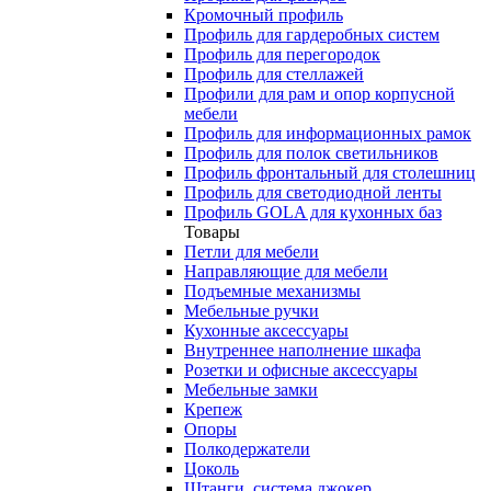
Кромочный профиль
Профиль для гардеробных систем
Профиль для перегородок
Профиль для стеллажей
Профили для рам и опор корпусной
мебели
Профиль для информационных рамок
Профиль для полок светильников
Профиль фронтальный для столешниц
Профиль для светодиодной ленты
Профиль GOLA для кухонных баз
Товары
Петли для мебели
Направляющие для мебели
Подъемные механизмы
Мебельные ручки
Кухонные аксессуары
Внутреннее наполнение шкафа
Розетки и офисные аксессуары
Мебельные замки
Крепеж
Опоры
Полкодержатели
Цоколь
Штанги, система джокер