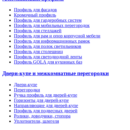
Профиль для фасадов
Кромочный профиль
Профиль для гардеробных систем
Профиль для мобильных перегородок
Профиль для стеллажей
Профиль для рам и опор корпусной мебели
Профиль для информационных рамок
Профиль для полок светильников
Профиль для столешниц
Профиль для светодиодной ленты
Профиль GOLA для кухонных баз
Двери-купе и межкомнатные перегородки
Двери-купе
Перегородки
Ручка профиль для дверей-купе
Горизонты для дверей-купе
Направляющие для дверей-купе
Профиль для подвесных дверей
Ролики, доводчики, стопора
Уплотнители, шлегеля