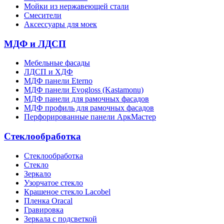
Мойки из нержавеющей стали
Смесители
Аксессуары для моек
МДФ и ЛДСП
Мебельные фасады
ЛДСП и ХДФ
МДФ панели Eterno
МДФ панели Evogloss (Kastamonu)
МДФ панели для рамочных фасадов
МДФ профиль для рамочных фасадов
Перфорированные панели АркМастер
Стеклообработка
Стеклообработка
Стекло
Зеркало
Узорчатое стекло
Крашеное стекло Lacobel
Пленка Oracal
Гравировка
Зеркала с подсветкой