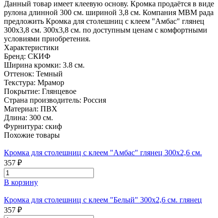
Данный товар имеет клеевую основу. Кромка продаётся в виде
рулона длинной 300 см. шириной 3,8 см. Компания МВМ рада
предложить Кромка для столешниц с клеем "Амбас" глянец
300х3,8 см. 300х3,8 см. по доступным ценам с комфортными
условиями приобретения.
Характеристики
Бренд:
СКИФ
Ширина кромки:
3.8 см.
Оттенок:
Темный
Текстура:
Мрамор
Покрытие:
Глянцевое
Страна производитель:
Россия
Материал:
ПВХ
Длина:
300 см.
Фурнитура:
скиф
Похожие товары
Кромка для столешниц с клеем "Амбас" глянец 300х2,6 см.
357 ₽
В корзину
Кромка для столешниц с клеем "Белый" 300х2,6 см. глянец
357 ₽