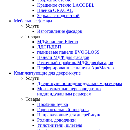
Крашеное стекло LACOBEL
Пленка ORACAL
Зеркала с подсветкой
Мебельные фасады
Услуги
Изготовление фасадов
Товары
МДФ панели Etterno
ЛДСП/ДВП
глянцевые панели EVOGLOSS
Панели МДФ для фасадов
Рамочный профиль МДФ для фасадов
Перфорированные панели АркМастер
Комплектующие для дверей-купе
Услуги
Двери-купе по индивидуальным размерам
Межкомнатные перегородки по
индивидуальным размерам
Товары
Профиль-ручка
Горизонтальный профиль
Направляющие для дверей-купе
Ролики, доводчики
Уплотнители, шлегеля