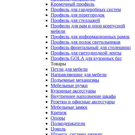
Кромочный профиль
Профиль для гардеробных систем
Профиль для перегородок
Профиль для стеллажей
Профили для рам и опор корпусной
мебели
Профиль для информационных рамок
Профиль для полок светильников
Профиль фронтальный для столешниц
Профиль для светодиодной ленты
Профиль GOLA для кухонных баз
Товары
Петли для мебели
Направляющие для мебели
Подъемные механизмы
Мебельные ручки
Кухонные аксессуары
Внутреннее наполнение шкафа
Розетки и офисные аксессуары
Мебельные замки
Крепеж
Опоры
Полкодержатели
Цоколь
Штанги, система джокер