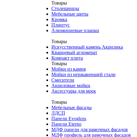
Товары
Столешницы
Мебельные щиты
Кромка
Плинтус
Алюминиевые планки
Товары
Искусственный камень Акрилика
Кварцевый агломерат
Компакт плита
Товары
Мойки из камня
Мойки из нержавеющей стали
Смесители
Акриловые мойки
Аксессуары для моек
Товары
Мебельные фасады
ЛДСП
Панели Evogloss
Панели Eterno
МДФ панели для рамочных фасадов
МДФ профиль для рамочных фасадов