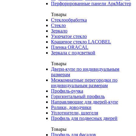
Перфорированные панели АркМастер
Товары
Стеклообработка
Стекло
Зеркало
Узорчатое стекло
Крашеное стекло LACOBEL
Пленка ORACAL
Зеркала с подсветкой
Товары
Двери-купе по индивидуальным
размерам
Межкомнатные перегородки по
индивидуальным размерам
Профиль-ручка
Горизонтальный профиль
Направляющие для дверей-купе
Ролики, доводчики
Уплотнители, шлегеля
Профиль для подвесных дверей
Товары
Профиль для фасадов