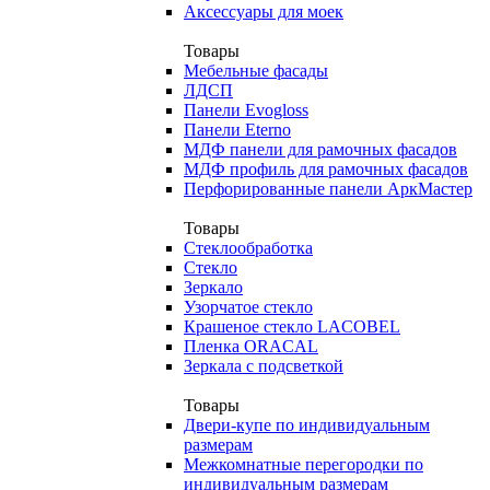
Аксессуары для моек
Товары
Мебельные фасады
ЛДСП
Панели Evogloss
Панели Eterno
МДФ панели для рамочных фасадов
МДФ профиль для рамочных фасадов
Перфорированные панели АркМастер
Товары
Стеклообработка
Стекло
Зеркало
Узорчатое стекло
Крашеное стекло LACOBEL
Пленка ORACAL
Зеркала с подсветкой
Товары
Двери-купе по индивидуальным
размерам
Межкомнатные перегородки по
индивидуальным размерам