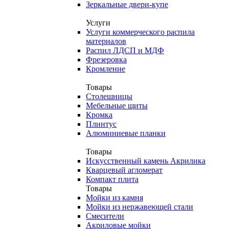
Зеркальные двери-купе
Услуги
Услуги коммерческого распила
материалов
Распил ЛДСП и МДФ
Фрезеровка
Кромление
Товары
Столешницы
Мебельные щиты
Кромка
Плинтус
Алюминиевые планки
Товары
Искусственный камень Акрилика
Кварцевый агломерат
Компакт плита
Товары
Мойки из камня
Мойки из нержавеющей стали
Смесители
Акриловые мойки