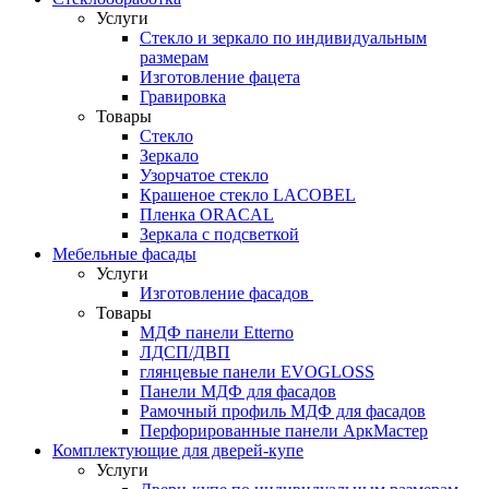
Услуги
Стекло и зеркало по индивидуальным
размерам
Изготовление фацета
Гравировка
Товары
Стекло
Зеркало
Узорчатое стекло
Крашеное стекло LACOBEL
Пленка ORACAL
Зеркала с подсветкой
Мебельные фасады
Услуги
Изготовление фасадов
Товары
МДФ панели Etterno
ЛДСП/ДВП
глянцевые панели EVOGLOSS
Панели МДФ для фасадов
Рамочный профиль МДФ для фасадов
Перфорированные панели АркМастер
Комплектующие для дверей-купе
Услуги