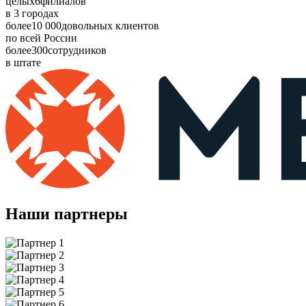
целых
6
филиалов
в 3 городах
более
10 000
довольных клиентов
по всей России
более
300
сотрудников
в штате
Наши партнеры