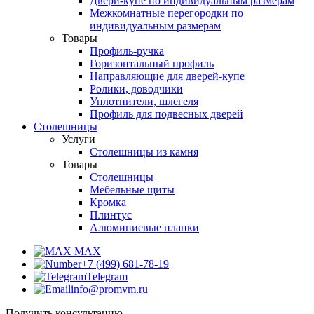
Двери-купе по индивидуальным размерам
Межкомнатные перегородки по
индивидуальным размерам
Товары
Профиль-ручка
Горизонтальный профиль
Направляющие для дверей-купе
Ролики, доводчики
Уплотнители, шлегеля
Профиль для подвесных дверей
Столешницы
Услуги
Столешницы из камня
Товары
Столешницы
Мебельные щиты
Кромка
Плинтус
Алюминиевые планки
MAX
+7 (499) 681-78-19
Telegram
info@promvm.ru
Получить консультацию