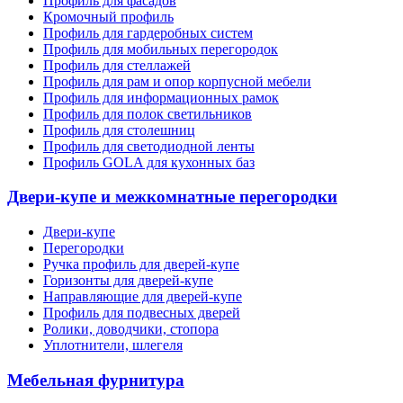
Профиль для фасадов
Кромочный профиль
Профиль для гардеробных систем
Профиль для мобильных перегородок
Профиль для стеллажей
Профиль для рам и опор корпусной мебели
Профиль для информационных рамок
Профиль для полок светильников
Профиль для столешниц
Профиль для светодиодной ленты
Профиль GOLA для кухонных баз
Двери-купе и межкомнатные перегородки
Двери-купе
Перегородки
Ручка профиль для дверей-купе
Горизонты для дверей-купе
Направляющие для дверей-купе
Профиль для подвесных дверей
Ролики, доводчики, стопора
Уплотнители, шлегеля
Мебельная фурнитура