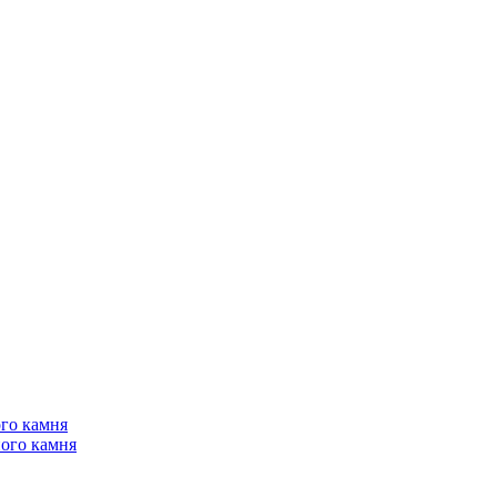
го камня
ого камня