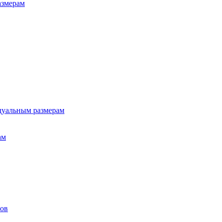
азмерам
дуальным размерам
ам
лов