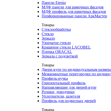
Панели Eterno
МДФ панели для рамочных фасадов
МДФ профиль для рамочных фасадов
Перфорированные панели АркМастер
Товары
Стеклообработка
Стекло
Зеркало
Узорчатое стекло
Крашеное стекло LACOBEL
Пленка ORACAL
Зеркала с подсветкой
Товары
Двери-купе по индивидуальным размер
Межкомнатные перегородки по индиви
Профиль-ручка
Горизонтальный профиль
Направляющие для дверей-купе
Ролики, доводчики
Уплотнители, шлегеля
Профиль для подвесных дверей
Товары