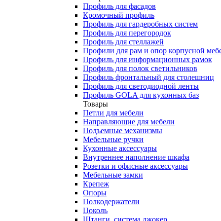
Профиль для фасадов
Кромочный профиль
Профиль для гардеробных систем
Профиль для перегородок
Профиль для стеллажей
Профили для рам и опор корпусной меб
Профиль для информационных рамок
Профиль для полок светильников
Профиль фронтальный для столешниц
Профиль для светодиодной ленты
Профиль GOLA для кухонных баз
Товары
Петли для мебели
Направляющие для мебели
Подъемные механизмы
Мебельные ручки
Кухонные аксессуары
Внутреннее наполнение шкафа
Розетки и офисные аксессуары
Мебельные замки
Крепеж
Опоры
Полкодержатели
Цоколь
Штанги, система джокер