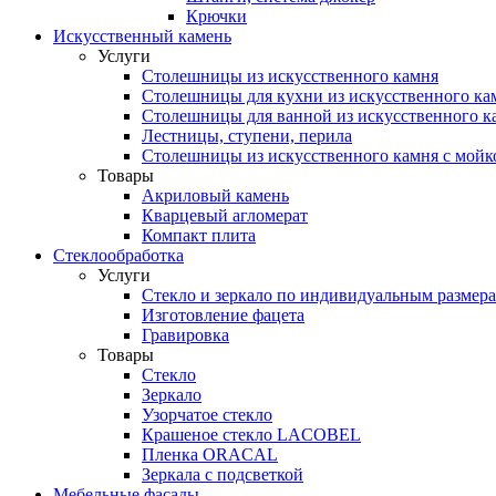
Крючки
Искусственный камень
Услуги
Столешницы из искусственного камня
Столешницы для кухни из искусственного ка
Столешницы для ванной из искусственного к
Лестницы, ступени, перила
Столешницы из искусственного камня с мойк
Товары
Акриловый камень
Кварцевый агломерат
Компакт плита
Стеклообработка
Услуги
Стекло и зеркало по индивидуальным размер
Изготовление фацета
Гравировка
Товары
Стекло
Зеркало
Узорчатое стекло
Крашеное стекло LACOBEL
Пленка ORACAL
Зеркала с подсветкой
Мебельные фасады