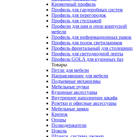
Кромочный профиль
Профиль для гардеробных систем
Профиль для перегородок
Профиль для стеллажей
Профили для рам и опор корпусной
мебели
Профиль для информационных рамок
Профиль для полок светильников
Профиль фронтальный для столешниц
Профиль для светодиодной ленты
Профиль GOLA для кухонных баз
Товары
Петли для мебели
Направляющие для мебели
Подъемные механизмы
Мебельные ручки
Кухонные аксессуары
Внутреннее наполнение шкафа
Розетки и офисные аксессуары
Мебельные замки
Крепеж
Опоры
Полкодержатели
Цоколь
Штанги, система джокер