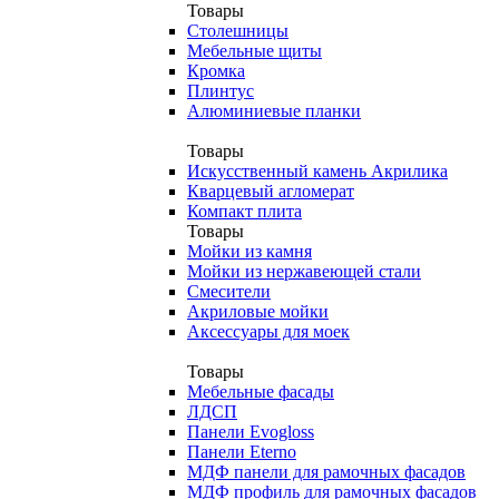
Товары
Столешницы
Мебельные щиты
Кромка
Плинтус
Алюминиевые планки
Товары
Искусственный камень Акрилика
Кварцевый агломерат
Компакт плита
Товары
Мойки из камня
Мойки из нержавеющей стали
Смесители
Акриловые мойки
Аксессуары для моек
Товары
Мебельные фасады
ЛДСП
Панели Evogloss
Панели Eterno
МДФ панели для рамочных фасадов
МДФ профиль для рамочных фасадов