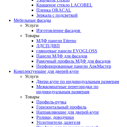
Крашеное стекло LACOBEL
Пленка ORACAL
Зеркала с подсветкой
Мебельные фасады
Услуги
Изготовление фасадов
Товары
МДФ панели Etterno
ЛДСП/ДВП
глянцевые панели EVOGLOSS
Панели МДФ для фасадов
Рамочный профиль МДФ для фасадов
Перфорированные панели АркМастер
Комплектующие для дверей-купе
Услуги
Двери-купе по индивидуальным размерам
Межкомнатные перегородки по
индивидуальным размерам
Товары
Профиль-ручка
Горизонтальный профиль
Направляющие для дверей-купе
Ролики, доводчики
Уплотнители, шлегеля