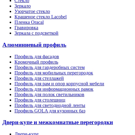
Стекло
Зеркало
Узорчатое стекло
Крашеное стекло Lacobel
Пленка Oracal
Гравировка
Зеркала с подсветкой
Алюминиевый профиль
Профиль для фасадов
Кромочный профиль
Профиль для гардеробных систем
Профиль для мобильных перегородок
Профиль для стеллажей
Профиль для рам и опор корпусной мебели
Профиль для информационных рамок
Профиль для полок светильников
Профиль для столешниц
Профиль для светодиодной ленты
Профиль GOLA для кухонных баз
Двери-купе и межкомнатные перегородки
Двери-купе