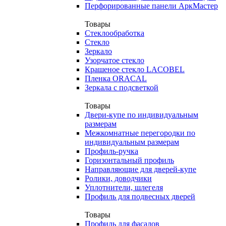
Перфорированные панели АркМастер
Товары
Стеклообработка
Стекло
Зеркало
Узорчатое стекло
Крашеное стекло LACOBEL
Пленка ORACAL
Зеркала с подсветкой
Товары
Двери-купе по индивидуальным
размерам
Межкомнатные перегородки по
индивидуальным размерам
Профиль-ручка
Горизонтальный профиль
Направляющие для дверей-купе
Ролики, доводчики
Уплотнители, шлегеля
Профиль для подвесных дверей
Товары
Профиль для фасадов