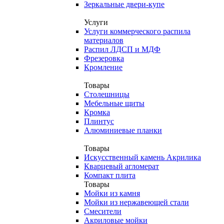
Зеркальные двери-купе
Услуги
Услуги коммерческого распила
материалов
Распил ЛДСП и МДФ
Фрезеровка
Кромление
Товары
Столешницы
Мебельные щиты
Кромка
Плинтус
Алюминиевые планки
Товары
Искусственный камень Акрилика
Кварцевый агломерат
Компакт плита
Товары
Мойки из камня
Мойки из нержавеющей стали
Смесители
Акриловые мойки