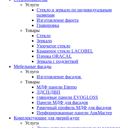
Услуги
Стекло и зеркало по индивидуальным
размерам
Изготовление фацета
Гравировка
Товары
Стекло
Зеркало
Узорчатое стекло
Крашеное стекло LACOBEL
Пленка ORACAL
Зеркала с подсветкой
Мебельные фасады
Услуги
Изготовление фасадов
Товары
МДФ панели Etterno
ЛДСП/ДВП
глянцевые панели EVOGLOSS
Панели МДФ для фасадов
Рамочный профиль МДФ для фасадов
Перфорированные панели АркМастер
Комплектующие для дверей-купе
Услуги