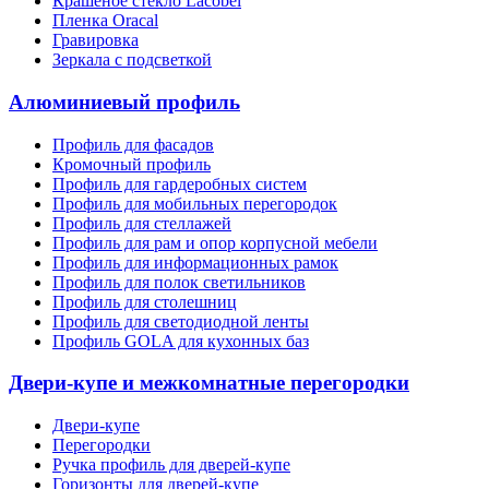
Крашеное стекло Lacobel
Пленка Oracal
Гравировка
Зеркала с подсветкой
Алюминиевый профиль
Профиль для фасадов
Кромочный профиль
Профиль для гардеробных систем
Профиль для мобильных перегородок
Профиль для стеллажей
Профиль для рам и опор корпусной мебели
Профиль для информационных рамок
Профиль для полок светильников
Профиль для столешниц
Профиль для светодиодной ленты
Профиль GOLA для кухонных баз
Двери-купе и межкомнатные перегородки
Двери-купе
Перегородки
Ручка профиль для дверей-купе
Горизонты для дверей-купе