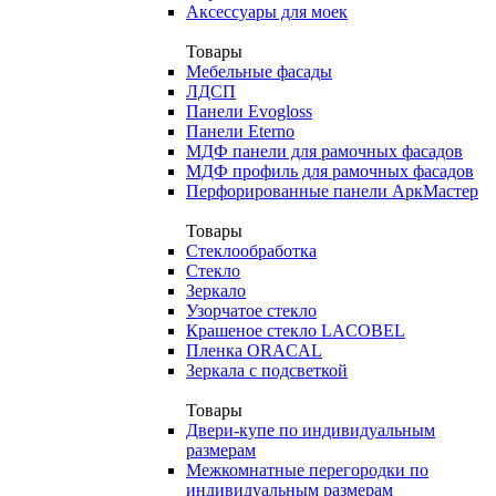
Аксессуары для моек
Товары
Мебельные фасады
ЛДСП
Панели Evogloss
Панели Eterno
МДФ панели для рамочных фасадов
МДФ профиль для рамочных фасадов
Перфорированные панели АркМастер
Товары
Стеклообработка
Стекло
Зеркало
Узорчатое стекло
Крашеное стекло LACOBEL
Пленка ORACAL
Зеркала с подсветкой
Товары
Двери-купе по индивидуальным
размерам
Межкомнатные перегородки по
индивидуальным размерам