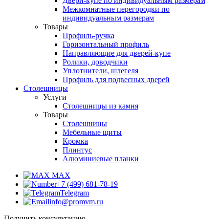
Двери-купе по индивидуальным размерам
Межкомнатные перегородки по
индивидуальным размерам
Товары
Профиль-ручка
Горизонтальный профиль
Направляющие для дверей-купе
Ролики, доводчики
Уплотнители, шлегеля
Профиль для подвесных дверей
Столешницы
Услуги
Столешницы из камня
Товары
Столешницы
Мебельные щиты
Кромка
Плинтус
Алюминиевые планки
MAX
+7 (499) 681-78-19
Telegram
info@promvm.ru
Получить консультацию