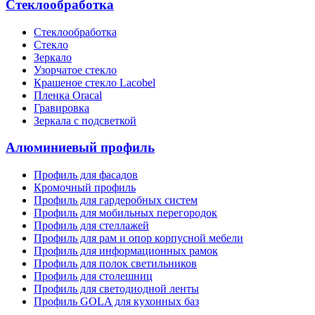
Стеклообработка
Стеклообработка
Стекло
Зеркало
Узорчатое стекло
Крашеное стекло Lacobel
Пленка Oracal
Гравировка
Зеркала с подсветкой
Алюминиевый профиль
Профиль для фасадов
Кромочный профиль
Профиль для гардеробных систем
Профиль для мобильных перегородок
Профиль для стеллажей
Профиль для рам и опор корпусной мебели
Профиль для информационных рамок
Профиль для полок светильников
Профиль для столешниц
Профиль для светодиодной ленты
Профиль GOLA для кухонных баз