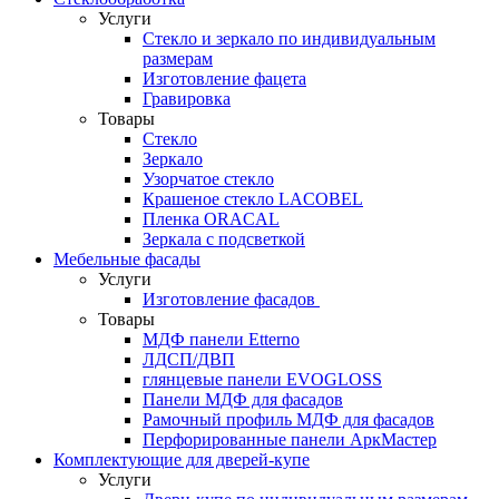
Услуги
Стекло и зеркало по индивидуальным
размерам
Изготовление фацета
Гравировка
Товары
Стекло
Зеркало
Узорчатое стекло
Крашеное стекло LACOBEL
Пленка ORACAL
Зеркала с подсветкой
Мебельные фасады
Услуги
Изготовление фасадов
Товары
МДФ панели Etterno
ЛДСП/ДВП
глянцевые панели EVOGLOSS
Панели МДФ для фасадов
Рамочный профиль МДФ для фасадов
Перфорированные панели АркМастер
Комплектующие для дверей-купе
Услуги