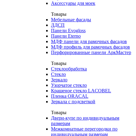
Аксессуары для моек
Товары
Мебельные фасады
ЛДСП
Панели Evogloss
Панели Eterno
МДФ панели для рамочных фасадов
МДФ профиль для рамочных фасадов
Перфорированные панели АркМастер
Товары
Стеклообработка
Стекло
Зеркало
Узорчатое стекло
Крашеное стекло LACOBEL
Пленка ORACAL
Зеркала с подсветкой
Товары
Двери-купе по индивидуальным
размерам
Межкомнатные перегородки по
индивидуальным размерам