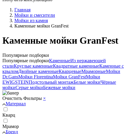
Главная
Мойки и смесители
Мойки из камня
Каменные мойки GranFest
Каменные мойки GranFest
Популярные подборки
Популярные подборки
Каменные
Из нержавеющей
стали
Круглые каменные
Квадратные каменные
Каменные с
крылом
Двойные каменные
Кварцевые
Мраморные
Мойки
Dr.Gans
Мойки Florentina
Мойки GranFest
Мойки
EWIGSTEIN
Подстольный монтаж
Белые мойки
Чёрные
мойки
Серые мойки
Бежевые мойки
Очистить
Фильтры
×
Материал
Кварц
Мрамор
Бренд