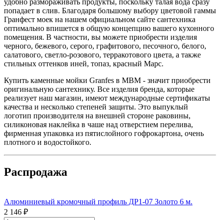
удобно размораживать продукты, поскольку талая вода сразу
попадает в слив. Благодаря большому выбору цветовой гаммы
Гранфест моек на нашем официальном сайте сантехника
оптимально впишется в общую концепцию вашего кухонного
помещения. В частности, вы можете приобрести изделия
черного, бежевого, серого, графитового, песочного, белого,
салатового, светло-розового, терракотового цвета, а также
стильных оттенков иней, топаз, красный Марс.
Купить каменные мойки Granfes в МВМ - значит приобрести
оригинальную сантехнику. Все изделия бренда, которые
реализует наш магазин, имеют международные сертификаты
качества и несколько степеней защиты. Это выпуклый
логотип производителя на внешней стороне раковины,
силиконовая наклейка в чаше над отверстием перелива,
фирменная упаковка из пятислойного гофрокартона, очень
плотного и водостойкого.
Распродажа
Алюминиевый кромочный профиль ДР1-07 Золото 6 м.
2 146 ₽