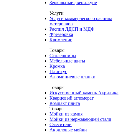
Зеркальные двери-купе
Услуги
Услуги коммерческого распила
материалов
Распил ЛДСП и МДФ
Фрезеровка
Кромление
Товары
Столешницы
Мебельные щиты
Кромка
Плинтус
Алюминиевые планки
Товары
Искусственный камень Акрилика
Кварцевый агломерат
Компакт плита
Товары
Мойки из камня
Мойки из нержавеющей стали
Смесители
Акриловые мойки