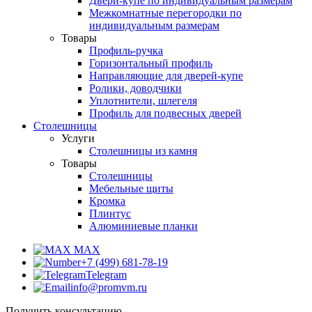
Двери-купе по индивидуальным размерам
Межкомнатные перегородки по
индивидуальным размерам
Товары
Профиль-ручка
Горизонтальный профиль
Направляющие для дверей-купе
Ролики, доводчики
Уплотнители, шлегеля
Профиль для подвесных дверей
Столешницы
Услуги
Столешницы из камня
Товары
Столешницы
Мебельные щиты
Кромка
Плинтус
Алюминиевые планки
MAX
+7 (499) 681-78-19
Telegram
info@promvm.ru
Получить консультацию