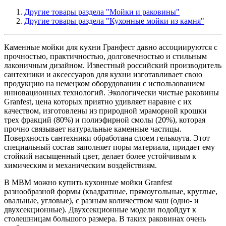
Другие товары раздела "Мойки и раковины"
Другие товары раздела "Кухонные мойки из камня"
Каменные мойки для кухни Гранфест давно ассоциируются с
прочностью, практичностью, долговечностью и стильным
лаконичным дизайном. Известный российский производитель
сантехники и аксессуаров для кухни изготавливает свою
продукцию на немецком оборудовании с использованием
инновационных технологий. Экологически чистые раковины
Granfest, цена которых приятно удивляет наравне с их
качеством, изготовлены из природной мраморной крошки
трех фракций (80%) и полиэфирной смолы (20%), которая
прочно связывает натуральные каменные частицы.
Поверхность сантехники обработана слоем гелькоута. Этот
специальный состав заполняет поры материала, придает ему
стойкий насыщенный цвет, делает более устойчивым к
химическим и механическим воздействиям.
В МВМ можно купить кухонные мойки Granfest
разнообразной формы (квадратные, прямоугольные, круглые,
овальные, угловые), с разным количеством чаш (одно- и
двухсекционные). Двухсекционные модели подойдут к
столешницам большого размера. В таких раковинах очень