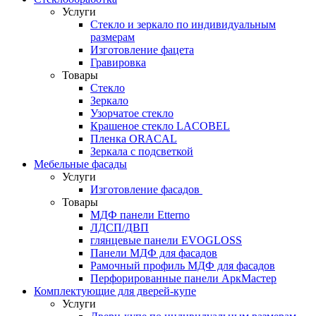
Услуги
Стекло и зеркало по индивидуальным
размерам
Изготовление фацета
Гравировка
Товары
Стекло
Зеркало
Узорчатое стекло
Крашеное стекло LACOBEL
Пленка ORACAL
Зеркала с подсветкой
Мебельные фасады
Услуги
Изготовление фасадов
Товары
МДФ панели Etterno
ЛДСП/ДВП
глянцевые панели EVOGLOSS
Панели МДФ для фасадов
Рамочный профиль МДФ для фасадов
Перфорированные панели АркМастер
Комплектующие для дверей-купе
Услуги