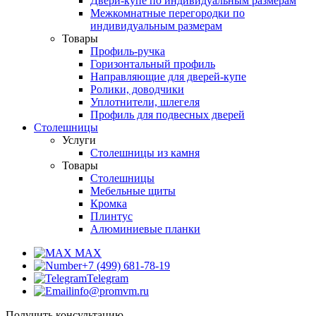
Двери-купе по индивидуальным размерам
Межкомнатные перегородки по
индивидуальным размерам
Товары
Профиль-ручка
Горизонтальный профиль
Направляющие для дверей-купе
Ролики, доводчики
Уплотнители, шлегеля
Профиль для подвесных дверей
Столешницы
Услуги
Столешницы из камня
Товары
Столешницы
Мебельные щиты
Кромка
Плинтус
Алюминиевые планки
MAX
+7 (499) 681-78-19
Telegram
info@promvm.ru
Получить консультацию