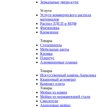
Зеркальные двери-купе
Услуги
Услуги коммерческого распила
материалов
Распил ЛДСП и МДФ
Фрезеровка
Кромление
Товары
Столешницы
Мебельные щиты
Кромка
Плинтус
Алюминиевые планки
Товары
Искусственный камень Акрилика
Кварцевый агломерат
Компакт плита
Товары
Мойки из камня
Мойки из нержавеющей стали
Смесители
Акриловые мойки