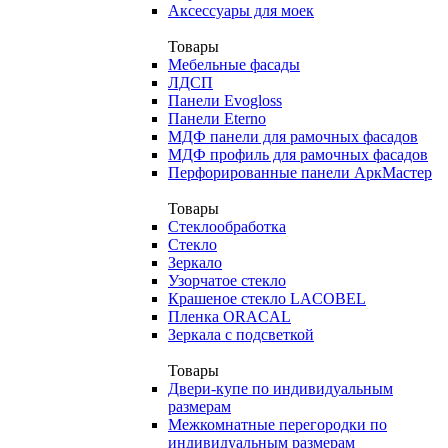
Аксессуары для моек
Товары
Мебельные фасады
ЛДСП
Панели Evogloss
Панели Eterno
МДФ панели для рамочных фасадов
МДФ профиль для рамочных фасадов
Перфорированные панели АркМастер
Товары
Стеклообработка
Стекло
Зеркало
Узорчатое стекло
Крашеное стекло LACOBEL
Пленка ORACAL
Зеркала с подсветкой
Товары
Двери-купе по индивидуальным
размерам
Межкомнатные перегородки по
индивидуальным размерам