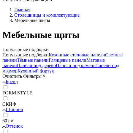
Главная
Столешницы и комплектующие
Мебельные щиты
Мебельные щиты
Популярные подборки
Популярные подборки
Кухонные стеновые панели
Светлые
панели
Тёмные панели
Глянцевые панели
Матовые
панели
Панели под дерево
Панели под камень
Панели под
мрамор
Кухонный фартук
Очистить
Фильтры
×
Бренд
FORM STYLE
СКИФ
Ширина
60 cм.
Оттенок