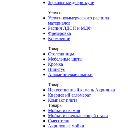
Зеркальные двери-купе
Услуги
Услуги коммерческого распила
материалов
Распил ЛДСП и МДФ
Фрезеровка
Кромление
Товары
Столешницы
Мебельные щиты
Кромка
Плинтус
Алюминиевые планки
Товары
Искусственный камень Акрилика
Кварцевый агломерат
Компакт плита
Товары
Мойки из камня
Мойки из нержавеющей стали
Смесители
Акриловые мойки