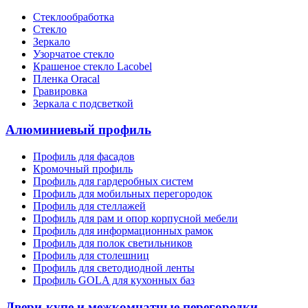
Стеклообработка
Стекло
Зеркало
Узорчатое стекло
Крашеное стекло Lacobel
Пленка Oracal
Гравировка
Зеркала с подсветкой
Алюминиевый профиль
Профиль для фасадов
Кромочный профиль
Профиль для гардеробных систем
Профиль для мобильных перегородок
Профиль для стеллажей
Профиль для рам и опор корпусной мебели
Профиль для информационных рамок
Профиль для полок светильников
Профиль для столешниц
Профиль для светодиодной ленты
Профиль GOLA для кухонных баз
Двери-купе и межкомнатные перегородки