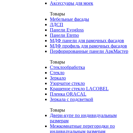
Аксессуары для моек
Товары
Мебельные фасады
ЛДСП
Панели Evogloss
Панели Eterno
МДФ панели для рамочных фасадов
МДФ профиль для рамочных фасадов
Перфорированные панели АркМастер
Товары
Стеклообработка
Стекло
Зеркало
Узорчатое стекло
Крашеное стекло LACOBEL
Пленка ORACAL
Зеркала с подсветкой
Товары
Двери-купе по индивидуальным
размерам
Межкомнатные перегородки по
индивидуальным размерам