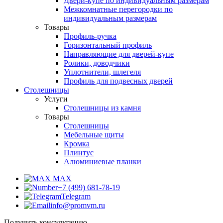
Двери-купе по индивидуальным размерам
Межкомнатные перегородки по
индивидуальным размерам
Товары
Профиль-ручка
Горизонтальный профиль
Направляющие для дверей-купе
Ролики, доводчики
Уплотнители, шлегеля
Профиль для подвесных дверей
Столешницы
Услуги
Столешницы из камня
Товары
Столешницы
Мебельные щиты
Кромка
Плинтус
Алюминиевые планки
MAX
+7 (499) 681-78-19
Telegram
info@promvm.ru
Получить консультацию