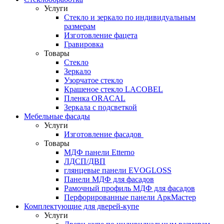
Услуги
Стекло и зеркало по индивидуальным
размерам
Изготовление фацета
Гравировка
Товары
Стекло
Зеркало
Узорчатое стекло
Крашеное стекло LACOBEL
Пленка ORACAL
Зеркала с подсветкой
Мебельные фасады
Услуги
Изготовление фасадов
Товары
МДФ панели Etterno
ЛДСП/ДВП
глянцевые панели EVOGLOSS
Панели МДФ для фасадов
Рамочный профиль МДФ для фасадов
Перфорированные панели АркМастер
Комплектующие для дверей-купе
Услуги