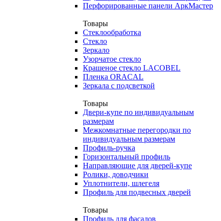
Перфорированные панели АркМастер
Товары
Стеклообработка
Стекло
Зеркало
Узорчатое стекло
Крашеное стекло LACOBEL
Пленка ORACAL
Зеркала с подсветкой
Товары
Двери-купе по индивидуальным
размерам
Межкомнатные перегородки по
индивидуальным размерам
Профиль-ручка
Горизонтальный профиль
Направляющие для дверей-купе
Ролики, доводчики
Уплотнители, шлегеля
Профиль для подвесных дверей
Товары
Профиль для фасадов