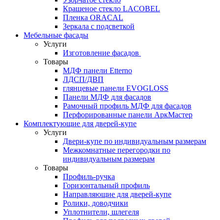
Крашеное стекло LACOBEL
Пленка ORACAL
Зеркала с подсветкой
Мебельные фасады
Услуги
Изготовление фасадов
Товары
МДФ панели Etterno
ЛДСП/ДВП
глянцевые панели EVOGLOSS
Панели МДФ для фасадов
Рамочный профиль МДФ для фасадов
Перфорированные панели АркМастер
Комплектующие для дверей-купе
Услуги
Двери-купе по индивидуальным размерам
Межкомнатные перегородки по
индивидуальным размерам
Товары
Профиль-ручка
Горизонтальный профиль
Направляющие для дверей-купе
Ролики, доводчики
Уплотнители, шлегеля