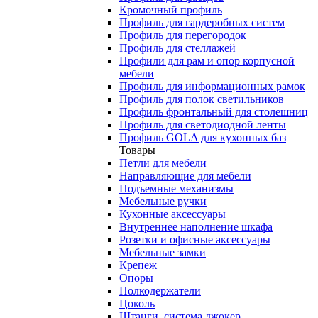
Кромочный профиль
Профиль для гардеробных систем
Профиль для перегородок
Профиль для стеллажей
Профили для рам и опор корпусной
мебели
Профиль для информационных рамок
Профиль для полок светильников
Профиль фронтальный для столешниц
Профиль для светодиодной ленты
Профиль GOLA для кухонных баз
Товары
Петли для мебели
Направляющие для мебели
Подъемные механизмы
Мебельные ручки
Кухонные аксессуары
Внутреннее наполнение шкафа
Розетки и офисные аксессуары
Мебельные замки
Крепеж
Опоры
Полкодержатели
Цоколь
Штанги, система джокер