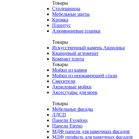
Товары
Столешницы
Мебельные щиты
Кромка
Плинтус
Алюминиевые планки
Товары
Искусственный камень Акрилика
Кварцевый агломерат
Компакт плита
Товары
Мойки из камня
Мойки из нержавеющей стали
Смесители
Акриловые мойки
Аксессуары для моек
Товары
Мебельные фасады
ЛДСП
Панели Evogloss
Панели Eterno
МДФ панели для рамочных фасадов
МДФ профиль для рамочных фасадов