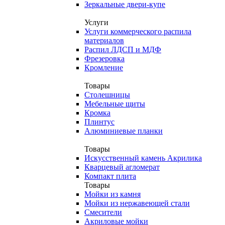
Зеркальные двери-купе
Услуги
Услуги коммерческого распила
материалов
Распил ЛДСП и МДФ
Фрезеровка
Кромление
Товары
Столешницы
Мебельные щиты
Кромка
Плинтус
Алюминиевые планки
Товары
Искусственный камень Акрилика
Кварцевый агломерат
Компакт плита
Товары
Мойки из камня
Мойки из нержавеющей стали
Смесители
Акриловые мойки