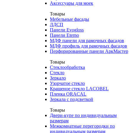
Аксессуары для моек
Товары
Мебельные фасады
ЛДСП
Панели Evogloss
Панели Eterno
МДФ панели для рамочных фасадов
МДФ профиль для рамочных фасадов
Перфорированные панели АркМастер
Товары
Стеклообработка
Стекло
Зеркало
Узорчатое стекло
Крашеное стекло LACOBEL
Пленка ORACAL
Зеркала с подсветкой
Товары
Двери-купе по индивидуальным
размерам
Межкомнатные перегородки по
индивидуальным размерам