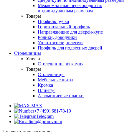
Двери-купе по индивидуальным размерам
Межкомнатные перегородки по
индивидуальным размерам
Товары
Профиль-ручка
Горизонтальный профиль
Направляющие для дверей-купе
Ролики, доводчики
Уплотнители, шлегеля
Профиль для подвесных дверей
Столешницы
Услуги
Столешницы из камня
Товары
Столешницы
Мебельные щиты
Кромка
Плинтус
Алюминиевые планки
MAX
+7 (499) 681-78-19
Telegram
info@promvm.ru
Получить консультацию