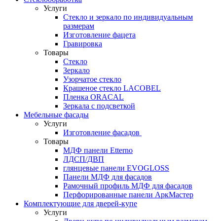
Услуги
Стекло и зеркало по индивидуальным
размерам
Изготовление фацета
Гравировка
Товары
Стекло
Зеркало
Узорчатое стекло
Крашеное стекло LACOBEL
Пленка ORACAL
Зеркала с подсветкой
Мебельные фасады
Услуги
Изготовление фасадов
Товары
МДФ панели Etterno
ЛДСП/ДВП
глянцевые панели EVOGLOSS
Панели МДФ для фасадов
Рамочный профиль МДФ для фасадов
Перфорированные панели АркМастер
Комплектующие для дверей-купе
Услуги