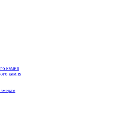
го камня
ого камня
азмерам