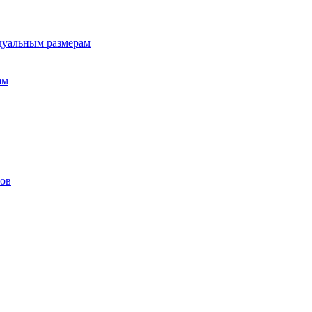
дуальным размерам
ам
лов