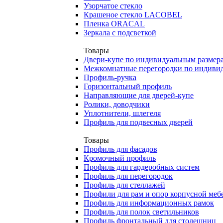
Узорчатое стекло
Крашеное стекло LACOBEL
Пленка ORACAL
Зеркала с подсветкой
Товары
Двери-купе по индивидуальным размер
Межкомнатные перегородки по индиви
Профиль-ручка
Горизонтальный профиль
Направляющие для дверей-купе
Ролики, доводчики
Уплотнители, шлегеля
Профиль для подвесных дверей
Товары
Профиль для фасадов
Кромочный профиль
Профиль для гардеробных систем
Профиль для перегородок
Профиль для стеллажей
Профили для рам и опор корпусной меб
Профиль для информационных рамок
Профиль для полок светильников
Профиль фронтальный для столешниц