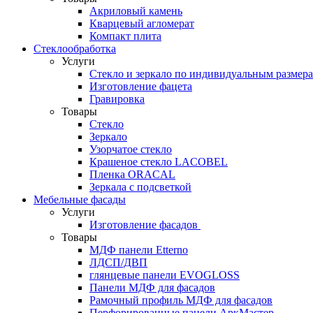
Акриловый камень
Кварцевый агломерат
Компакт плита
Стеклообработка
Услуги
Стекло и зеркало по индивидуальным размер
Изготовление фацета
Гравировка
Товары
Стекло
Зеркало
Узорчатое стекло
Крашеное стекло LACOBEL
Пленка ORACAL
Зеркала с подсветкой
Мебельные фасады
Услуги
Изготовление фасадов
Товары
МДФ панели Etterno
ЛДСП/ДВП
глянцевые панели EVOGLOSS
Панели МДФ для фасадов
Рамочный профиль МДФ для фасадов
Перфорированные панели АркМастер