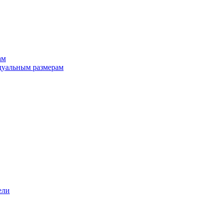
ам
дуальным размерам
ели