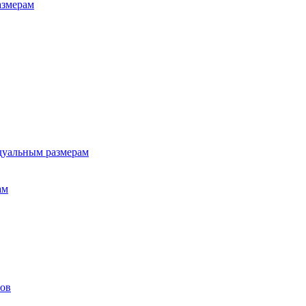
азмерам
дуальным размерам
ам
лов