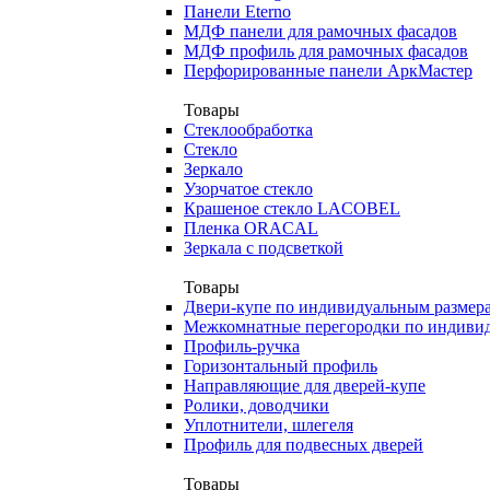
Панели Eterno
МДФ панели для рамочных фасадов
МДФ профиль для рамочных фасадов
Перфорированные панели АркМастер
Товары
Стеклообработка
Стекло
Зеркало
Узорчатое стекло
Крашеное стекло LACOBEL
Пленка ORACAL
Зеркала с подсветкой
Товары
Двери-купе по индивидуальным размер
Межкомнатные перегородки по индиви
Профиль-ручка
Горизонтальный профиль
Направляющие для дверей-купе
Ролики, доводчики
Уплотнители, шлегеля
Профиль для подвесных дверей
Товары