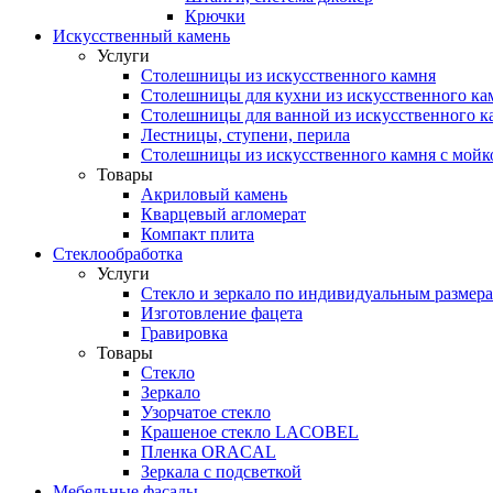
Крючки
Искусственный камень
Услуги
Столешницы из искусственного камня
Столешницы для кухни из искусственного ка
Столешницы для ванной из искусственного к
Лестницы, ступени, перила
Столешницы из искусственного камня с мойк
Товары
Акриловый камень
Кварцевый агломерат
Компакт плита
Стеклообработка
Услуги
Стекло и зеркало по индивидуальным размер
Изготовление фацета
Гравировка
Товары
Стекло
Зеркало
Узорчатое стекло
Крашеное стекло LACOBEL
Пленка ORACAL
Зеркала с подсветкой
Мебельные фасады