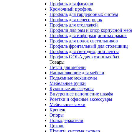
Профиль для фасадов
Кромочный профиль
Профиль для гардеробных систем
Профиль для перегородок
Профиль для стеллажей
Профили для рам и опор корпусной меб
Профиль для информационных рамок
Профиль для полок светильников
Профиль фронтальный для столешниц
Профиль для светодиодной ленты
Профиль GOLA для кухонных баз
Товары
Петли для мебели
Направляющие для мебели
Подъемные механизмы
Мебельные ручки
Кухонные аксессуары
Внутреннее наполнение шкафа
Розетки и офисные аксессуары
Мебельные замки
Крепеж
Опоры
Полкодержатели
Цоколь
Штанги, система джокер