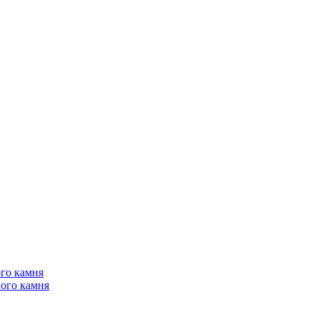
го камня
ого камня