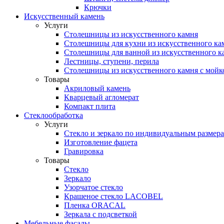
Крючки
Искусственный камень
Услуги
Столешницы из искусственного камня
Столешницы для кухни из искусственного ка
Столешницы для ванной из искусственного к
Лестницы, ступени, перила
Столешницы из искусственного камня с мойк
Товары
Акриловый камень
Кварцевый агломерат
Компакт плита
Стеклообработка
Услуги
Стекло и зеркало по индивидуальным размер
Изготовление фацета
Гравировка
Товары
Стекло
Зеркало
Узорчатое стекло
Крашеное стекло LACOBEL
Пленка ORACAL
Зеркала с подсветкой
Мебельные фасады