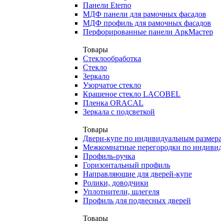
Панели Eterno
МДФ панели для рамочных фасадов
МДФ профиль для рамочных фасадов
Перфорированные панели АркМастер
Товары
Стеклообработка
Стекло
Зеркало
Узорчатое стекло
Крашеное стекло LACOBEL
Пленка ORACAL
Зеркала с подсветкой
Товары
Двери-купе по индивидуальным размер
Межкомнатные перегородки по индиви
Профиль-ручка
Горизонтальный профиль
Направляющие для дверей-купе
Ролики, доводчики
Уплотнители, шлегеля
Профиль для подвесных дверей
Товары