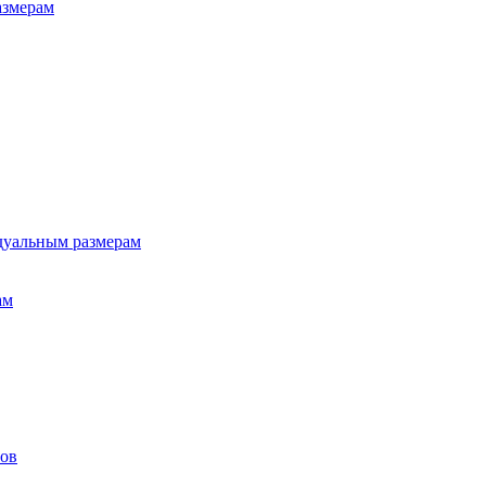
азмерам
дуальным размерам
ам
лов