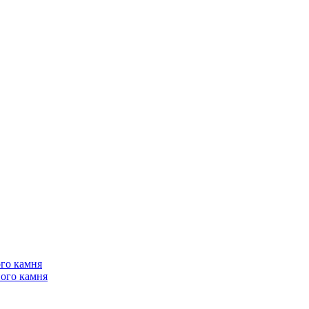
го камня
ого камня