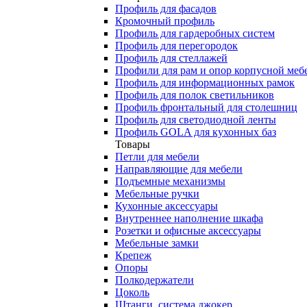
Профиль для фасадов
Кромочный профиль
Профиль для гардеробных систем
Профиль для перегородок
Профиль для стеллажей
Профили для рам и опор корпусной меб
Профиль для информационных рамок
Профиль для полок светильников
Профиль фронтальный для столешниц
Профиль для светодиодной ленты
Профиль GOLA для кухонных баз
Товары
Петли для мебели
Направляющие для мебели
Подъемные механизмы
Мебельные ручки
Кухонные аксессуары
Внутреннее наполнение шкафа
Розетки и офисные аксессуары
Мебельные замки
Крепеж
Опоры
Полкодержатели
Цоколь
Штанги, система джокер