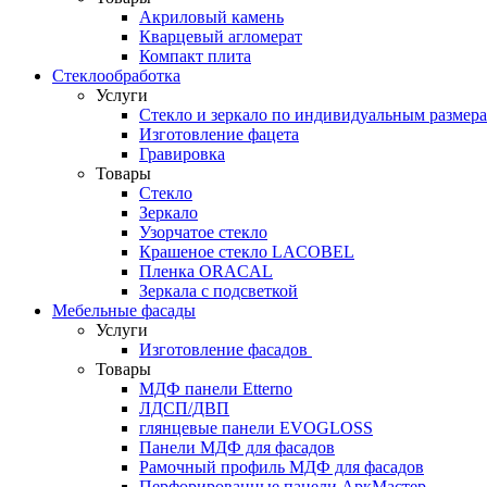
Акриловый камень
Кварцевый агломерат
Компакт плита
Стеклообработка
Услуги
Стекло и зеркало по индивидуальным размер
Изготовление фацета
Гравировка
Товары
Стекло
Зеркало
Узорчатое стекло
Крашеное стекло LACOBEL
Пленка ORACAL
Зеркала с подсветкой
Мебельные фасады
Услуги
Изготовление фасадов
Товары
МДФ панели Etterno
ЛДСП/ДВП
глянцевые панели EVOGLOSS
Панели МДФ для фасадов
Рамочный профиль МДФ для фасадов
Перфорированные панели АркМастер