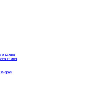
го камня
ого камня
азмерам