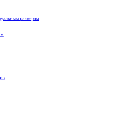
дуальным размерам
ам
лов