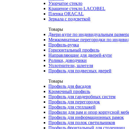
Узорчатое стекло
Крашеное стекло LACOBEL
Пленка ORACAL
Зеркала с подсветкой
Товары
Двери-купе по индивидуальным размер
Межкомнатные перегородки по индиви
Профиль-ручка
Горизонтальный профиль
Направляющие для дверей-купе
Ролики, доводчики
Уплотнители, шлегеля
Профиль для подвесных дверей
Товары
Профиль для фасадов
Кромочный профиль
Профиль для гардеробных систем
Профиль для перегородок
Профиль для стеллажей
Профили для рам и опор корпусной меб
Профиль для информационных рамок
Профиль для полок светильников
Профиль фронтальный для столешниц