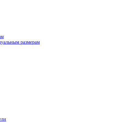
ам
дуальным размерам
ели