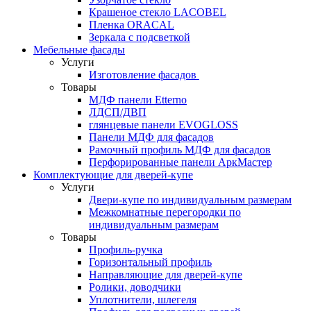
Крашеное стекло LACOBEL
Пленка ORACAL
Зеркала с подсветкой
Мебельные фасады
Услуги
Изготовление фасадов
Товары
МДФ панели Etterno
ЛДСП/ДВП
глянцевые панели EVOGLOSS
Панели МДФ для фасадов
Рамочный профиль МДФ для фасадов
Перфорированные панели АркМастер
Комплектующие для дверей-купе
Услуги
Двери-купе по индивидуальным размерам
Межкомнатные перегородки по
индивидуальным размерам
Товары
Профиль-ручка
Горизонтальный профиль
Направляющие для дверей-купе
Ролики, доводчики
Уплотнители, шлегеля