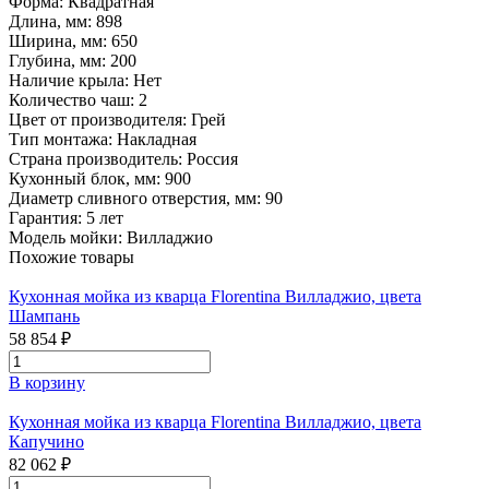
Форма:
Квадратная
Длина, мм:
898
Ширина, мм:
650
Глубина, мм:
200
Наличие крыла:
Нет
Количество чаш:
2
Цвет от производителя:
Грей
Тип монтажа:
Накладная
Страна производитель:
Россия
Кухонный блок, мм:
900
Диаметр сливного отверстия, мм:
90
Гарантия:
5 лет
Модель мойки:
Вилладжио
Похожие товары
Кухонная мойка из кварца Florentina Вилладжио, цвета
Шампань
58 854 ₽
В корзину
Кухонная мойка из кварца Florentina Вилладжио, цвета
Капучино
82 062 ₽