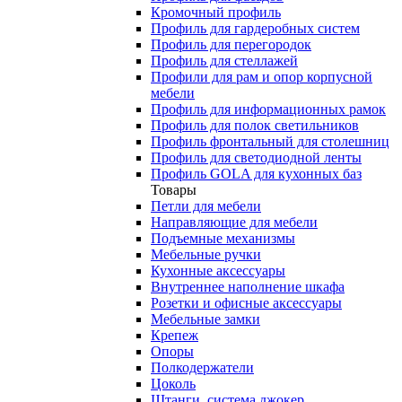
Кромочный профиль
Профиль для гардеробных систем
Профиль для перегородок
Профиль для стеллажей
Профили для рам и опор корпусной
мебели
Профиль для информационных рамок
Профиль для полок светильников
Профиль фронтальный для столешниц
Профиль для светодиодной ленты
Профиль GOLA для кухонных баз
Товары
Петли для мебели
Направляющие для мебели
Подъемные механизмы
Мебельные ручки
Кухонные аксессуары
Внутреннее наполнение шкафа
Розетки и офисные аксессуары
Мебельные замки
Крепеж
Опоры
Полкодержатели
Цоколь
Штанги, система джокер