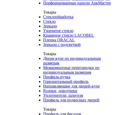
Перфорированные панели АркМастер
Товары
Стеклообработка
Стекло
Зеркало
Узорчатое стекло
Крашеное стекло LACOBEL
Пленка ORACAL
Зеркала с подсветкой
Товары
Двери-купе по индивидуальным
размерам
Межкомнатные перегородки по
индивидуальным размерам
Профиль-ручка
Горизонтальный профиль
Направляющие для дверей-купе
Ролики, доводчики
Уплотнители, шлегеля
Профиль для подвесных дверей
Товары
Профиль для фасадов