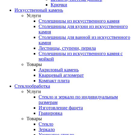
Крючки
Искусственный камень
Услуги
Столешницы из искусственного камня
Столешницы для кухни из искусственного
камня
Столешницы для ванной из искусственного
камня
Лестницы, ступени, перила
Столешницы из искусственного камня с
мойкой
Товары
Акриловый камень
Кварцевый агломерат
Компакт плита
Стеклообработка
Услуги
Стекло и зеркало по индивидуальным
размерам
Изготовление фацета
Гравировка
Товары
Стекло
Зеркало
Узорчатое стекло