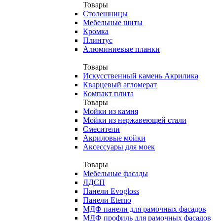
Товары
Столешницы
Мебельные щиты
Кромка
Плинтус
Алюминиевые планки
Товары
Искусственный камень Акрилика
Кварцевый агломерат
Компакт плита
Товары
Мойки из камня
Мойки из нержавеющей стали
Смесители
Акриловые мойки
Аксессуары для моек
Товары
Мебельные фасады
ЛДСП
Панели Evogloss
Панели Eterno
МДФ панели для рамочных фасадов
МДФ профиль для рамочных фасадов