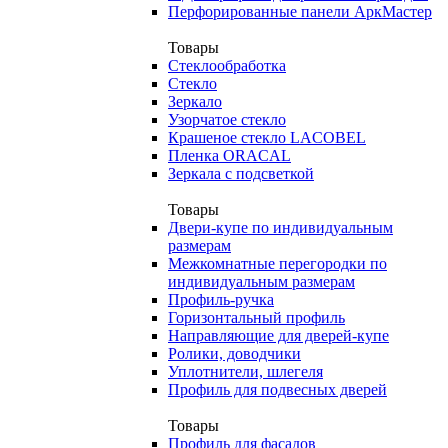
Перфорированные панели АркМастер
Товары
Стеклообработка
Стекло
Зеркало
Узорчатое стекло
Крашеное стекло LACOBEL
Пленка ORACAL
Зеркала с подсветкой
Товары
Двери-купе по индивидуальным
размерам
Межкомнатные перегородки по
индивидуальным размерам
Профиль-ручка
Горизонтальный профиль
Направляющие для дверей-купе
Ролики, доводчики
Уплотнители, шлегеля
Профиль для подвесных дверей
Товары
Профиль для фасадов