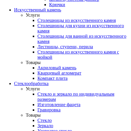
Крючки
Искусственный камень
Услуги
Столешницы из искусственного камня
Столешницы для кухни из искусственного
камня
Столешницы для ванной из искусственного
камня
Лестницы, ступени, перила
Столешницы из искусственного камня с
мойкой
Товары
Акриловый камень
Кварцевый агломерат
Компакт плита
Стеклообработка
Услуги
Стекло и зеркало по индивидуальным
размерам
Изготовление фацета
Гравировка
Товары
Стекло
Зеркало
Узорчатое стекло