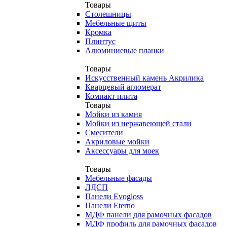
Товары
Столешницы
Мебельные щиты
Кромка
Плинтус
Алюминиевые планки
Товары
Искусственный камень Акрилика
Кварцевый агломерат
Компакт плита
Товары
Мойки из камня
Мойки из нержавеющей стали
Смесители
Акриловые мойки
Аксессуары для моек
Товары
Мебельные фасады
ЛДСП
Панели Evogloss
Панели Eterno
МДФ панели для рамочных фасадов
МДФ профиль для рамочных фасадов