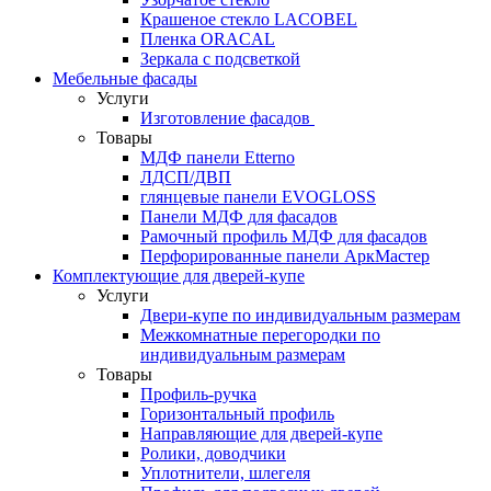
Крашеное стекло LACOBEL
Пленка ORACAL
Зеркала с подсветкой
Мебельные фасады
Услуги
Изготовление фасадов
Товары
МДФ панели Etterno
ЛДСП/ДВП
глянцевые панели EVOGLOSS
Панели МДФ для фасадов
Рамочный профиль МДФ для фасадов
Перфорированные панели АркМастер
Комплектующие для дверей-купе
Услуги
Двери-купе по индивидуальным размерам
Межкомнатные перегородки по
индивидуальным размерам
Товары
Профиль-ручка
Горизонтальный профиль
Направляющие для дверей-купе
Ролики, доводчики
Уплотнители, шлегеля