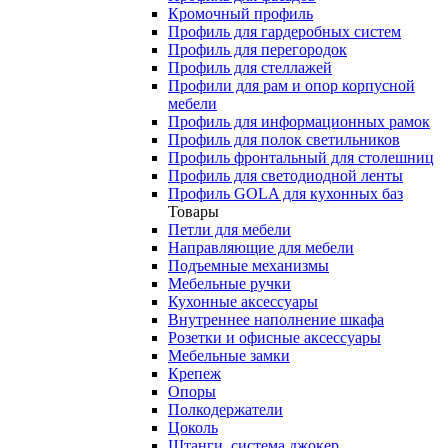
Кромочный профиль
Профиль для гардеробных систем
Профиль для перегородок
Профиль для стеллажей
Профили для рам и опор корпусной
мебели
Профиль для информационных рамок
Профиль для полок светильников
Профиль фронтальный для столешниц
Профиль для светодиодной ленты
Профиль GOLA для кухонных баз
Товары
Петли для мебели
Направляющие для мебели
Подъемные механизмы
Мебельные ручки
Кухонные аксессуары
Внутреннее наполнение шкафа
Розетки и офисные аксессуары
Мебельные замки
Крепеж
Опоры
Полкодержатели
Цоколь
Штанги, система джокер