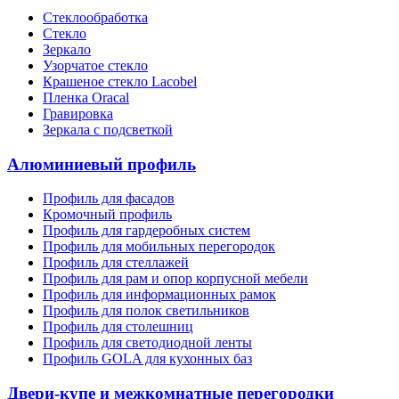
Стеклообработка
Стекло
Зеркало
Узорчатое стекло
Крашеное стекло Lacobel
Пленка Oracal
Гравировка
Зеркала с подсветкой
Алюминиевый профиль
Профиль для фасадов
Кромочный профиль
Профиль для гардеробных систем
Профиль для мобильных перегородок
Профиль для стеллажей
Профиль для рам и опор корпусной мебели
Профиль для информационных рамок
Профиль для полок светильников
Профиль для столешниц
Профиль для светодиодной ленты
Профиль GOLA для кухонных баз
Двери-купе и межкомнатные перегородки