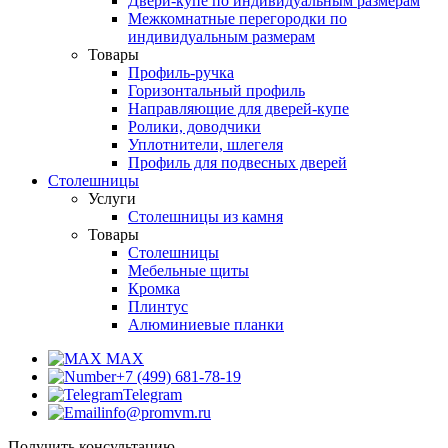
Двери-купе по индивидуальным размерам
Межкомнатные перегородки по
индивидуальным размерам
Товары
Профиль-ручка
Горизонтальный профиль
Направляющие для дверей-купе
Ролики, доводчики
Уплотнители, шлегеля
Профиль для подвесных дверей
Столешницы
Услуги
Столешницы из камня
Товары
Столешницы
Мебельные щиты
Кромка
Плинтус
Алюминиевые планки
MAX
+7 (499) 681-78-19
Telegram
info@promvm.ru
Получить консультацию