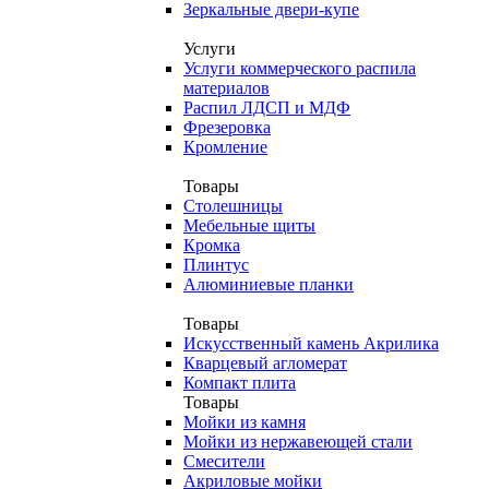
Зеркальные двери-купе
Услуги
Услуги коммерческого распила
материалов
Распил ЛДСП и МДФ
Фрезеровка
Кромление
Товары
Столешницы
Мебельные щиты
Кромка
Плинтус
Алюминиевые планки
Товары
Искусственный камень Акрилика
Кварцевый агломерат
Компакт плита
Товары
Мойки из камня
Мойки из нержавеющей стали
Смесители
Акриловые мойки