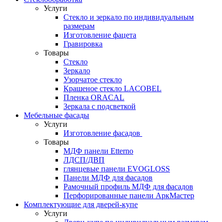
Услуги
Стекло и зеркало по индивидуальным
размерам
Изготовление фацета
Гравировка
Товары
Стекло
Зеркало
Узорчатое стекло
Крашеное стекло LACOBEL
Пленка ORACAL
Зеркала с подсветкой
Мебельные фасады
Услуги
Изготовление фасадов
Товары
МДФ панели Etterno
ЛДСП/ДВП
глянцевые панели EVOGLOSS
Панели МДФ для фасадов
Рамочный профиль МДФ для фасадов
Перфорированные панели АркМастер
Комплектующие для дверей-купе
Услуги