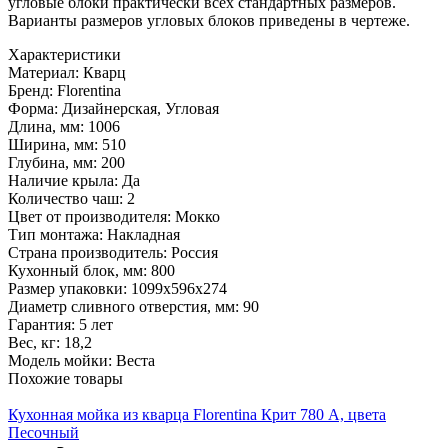
угловые блоки практически всех стандартных размеров.
Варианты размеров угловых блоков приведены в чертеже.
Характеристики
Материал:
Кварц
Бренд:
Florentina
Форма:
Дизайнерская, Угловая
Длина, мм:
1006
Ширина, мм:
510
Глубина, мм:
200
Наличие крыла:
Да
Количество чаш:
2
Цвет от производителя:
Мокко
Тип монтажа:
Накладная
Страна производитель:
Россия
Кухонный блок, мм:
800
Размер упаковки:
1099х596х274
Диаметр сливного отверстия, мм:
90
Гарантия:
5 лет
Вес, кг:
18,2
Модель мойки:
Веста
Похожие товары
Кухонная мойка из кварца Florentina Крит 780 А, цвета
Песочный