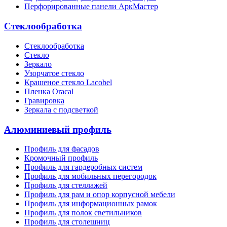
Перфорированные панели АркМастер
Стеклообработка
Стеклообработка
Стекло
Зеркало
Узорчатое стекло
Крашеное стекло Lacobel
Пленка Oracal
Гравировка
Зеркала с подсветкой
Алюминиевый профиль
Профиль для фасадов
Кромочный профиль
Профиль для гардеробных систем
Профиль для мобильных перегородок
Профиль для стеллажей
Профиль для рам и опор корпусной мебели
Профиль для информационных рамок
Профиль для полок светильников
Профиль для столешниц