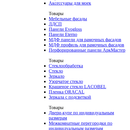
Аксессуары для моек
Товары
Мебельные фасады
ЛДСП
Панели Evogloss
Панели Eterno
МДФ панели для рамочных фасадов
МДФ профиль для рамочных фасадов
Перфорированные панели АркМастер
Товары
Стеклообработка
Стекло
Зеркало
Узорчатое стекло
Крашеное стекло LACOBEL
Пленка ORACAL
Зеркала с подсветкой
Товары
Двери-купе по индивидуальным
размерам
Межкомнатные перегородки по
индивидуальным размерам