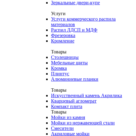
Зеркальные двери-купе
Услуги
Услуги коммерческого распила
материалов
Распил ЛДСП и МДФ
Фрезеровка
Кромление
Товары
Столешницы
Мебельные щиты
Кромка
Плинтус
Алюминиевые планки
Товары
Искусственный камень Акрилика
Кварцевый агломерат
Компакт плита
Товары
Мойки из камня
Мойки из нержавеющей стали
Смесители
Акриловые мойки