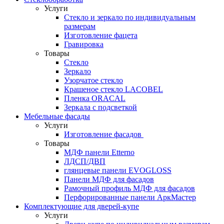
Услуги
Стекло и зеркало по индивидуальным
размерам
Изготовление фацета
Гравировка
Товары
Стекло
Зеркало
Узорчатое стекло
Крашеное стекло LACOBEL
Пленка ORACAL
Зеркала с подсветкой
Мебельные фасады
Услуги
Изготовление фасадов
Товары
МДФ панели Etterno
ЛДСП/ДВП
глянцевые панели EVOGLOSS
Панели МДФ для фасадов
Рамочный профиль МДФ для фасадов
Перфорированные панели АркМастер
Комплектующие для дверей-купе
Услуги