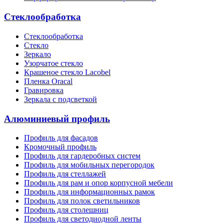
Стеклообработка
Стеклообработка
Стекло
Зеркало
Узорчатое стекло
Крашеное стекло Lacobel
Пленка Oracal
Гравировка
Зеркала с подсветкой
Алюминиевый профиль
Профиль для фасадов
Кромочный профиль
Профиль для гардеробных систем
Профиль для мобильных перегородок
Профиль для стеллажей
Профиль для рам и опор корпусной мебели
Профиль для информационных рамок
Профиль для полок светильников
Профиль для столешниц
Профиль для светодиодной ленты