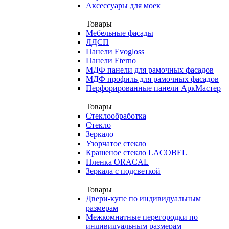
Аксессуары для моек
Товары
Мебельные фасады
ЛДСП
Панели Evogloss
Панели Eterno
МДФ панели для рамочных фасадов
МДФ профиль для рамочных фасадов
Перфорированные панели АркМастер
Товары
Стеклообработка
Стекло
Зеркало
Узорчатое стекло
Крашеное стекло LACOBEL
Пленка ORACAL
Зеркала с подсветкой
Товары
Двери-купе по индивидуальным
размерам
Межкомнатные перегородки по
индивидуальным размерам