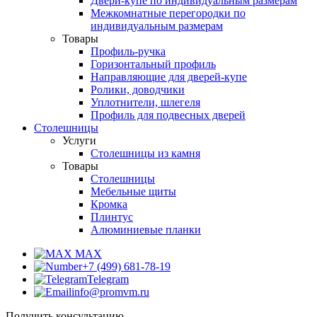
Двери-купе по индивидуальным размерам
Межкомнатные перегородки по
индивидуальным размерам
Товары
Профиль-ручка
Горизонтальный профиль
Направляющие для дверей-купе
Ролики, доводчики
Уплотнители, шлегеля
Профиль для подвесных дверей
Столешницы
Услуги
Столешницы из камня
Товары
Столешницы
Мебельные щиты
Кромка
Плинтус
Алюминиевые планки
MAX
+7 (499) 681-78-19
Telegram
info@promvm.ru
Получить консультацию