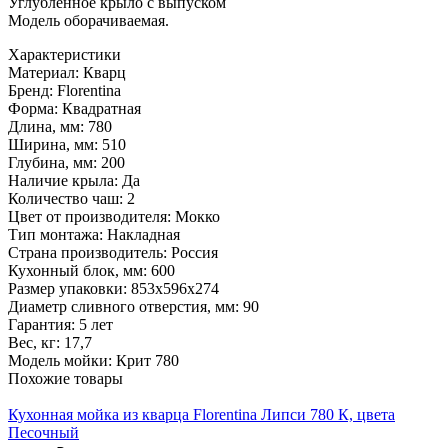
Углубленное крыло с выпуском
Модель оборачиваемая.
Характеристики
Материал:
Кварц
Бренд:
Florentina
Форма:
Квадратная
Длина, мм:
780
Ширина, мм:
510
Глубина, мм:
200
Наличие крыла:
Да
Количество чаш:
2
Цвет от производителя:
Мокко
Тип монтажа:
Накладная
Страна производитель:
Россия
Кухонный блок, мм:
600
Размер упаковки:
853х596х274
Диаметр сливного отверстия, мм:
90
Гарантия:
5 лет
Вес, кг:
17,7
Модель мойки:
Крит 780
Похожие товары
Кухонная мойка из кварца Florentina Липси 780 К, цвета
Песочный