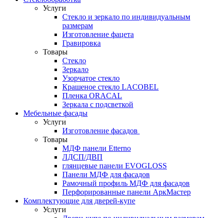
Услуги
Стекло и зеркало по индивидуальным
размерам
Изготовление фацета
Гравировка
Товары
Стекло
Зеркало
Узорчатое стекло
Крашеное стекло LACOBEL
Пленка ORACAL
Зеркала с подсветкой
Мебельные фасады
Услуги
Изготовление фасадов
Товары
МДФ панели Etterno
ЛДСП/ДВП
глянцевые панели EVOGLOSS
Панели МДФ для фасадов
Рамочный профиль МДФ для фасадов
Перфорированные панели АркМастер
Комплектующие для дверей-купе
Услуги