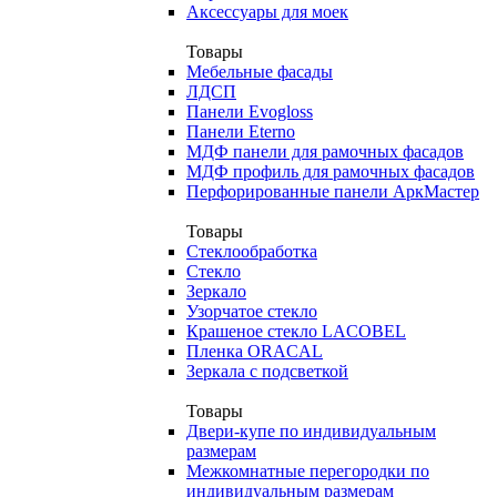
Аксессуары для моек
Товары
Мебельные фасады
ЛДСП
Панели Evogloss
Панели Eterno
МДФ панели для рамочных фасадов
МДФ профиль для рамочных фасадов
Перфорированные панели АркМастер
Товары
Стеклообработка
Стекло
Зеркало
Узорчатое стекло
Крашеное стекло LACOBEL
Пленка ORACAL
Зеркала с подсветкой
Товары
Двери-купе по индивидуальным
размерам
Межкомнатные перегородки по
индивидуальным размерам