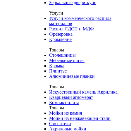
Зеркальные двери-купе
Услуги
Услуги коммерческого распила
материалов
Распил ЛДСП и МДФ
Фрезеровка
Кромление
Товары
Столешницы
Мебельные щиты
Кромка
Плинтус
Алюминиевые планки
Товары
Искусственный камень Акрилика
Кварцевый агломерат
Компакт плита
Товары
Мойки из камня
Мойки из нержавеющей стали
Смесители
Акриловые мойки