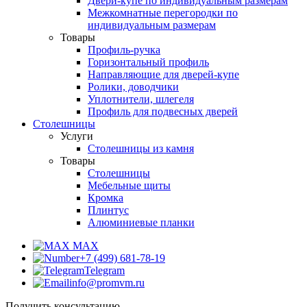
Двери-купе по индивидуальным размерам
Межкомнатные перегородки по
индивидуальным размерам
Товары
Профиль-ручка
Горизонтальный профиль
Направляющие для дверей-купе
Ролики, доводчики
Уплотнители, шлегеля
Профиль для подвесных дверей
Столешницы
Услуги
Столешницы из камня
Товары
Столешницы
Мебельные щиты
Кромка
Плинтус
Алюминиевые планки
MAX
+7 (499) 681-78-19
Telegram
info@promvm.ru
Получить консультацию