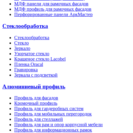
МДФ панели для рамочных фасадов
МДФ профиль для рамочных фасадов
Перфорированные панели АркМастер
Стеклообработка
Стеклообработка
Стекло
Зеркало
Узорчатое стекло
Крашеное стекло Lacobel
Пленка Oracal
Гравировка
Зеркала с подсветкой
Алюминиевый профиль
Профиль для фасадов
Кромочный профиль
Профиль для гардеробных систем
Профиль для мобильных перегородок
Профиль для стеллажей
Профиль для рам и опор корпусной мебели
Профиль для информационных рамок