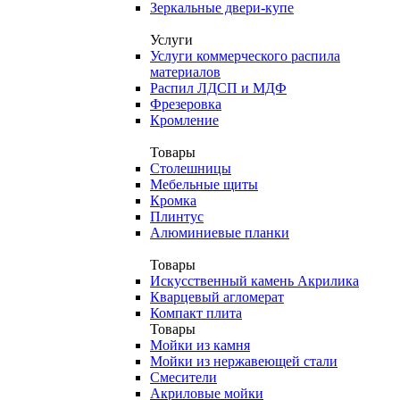
Зеркальные двери-купе
Услуги
Услуги коммерческого распила
материалов
Распил ЛДСП и МДФ
Фрезеровка
Кромление
Товары
Столешницы
Мебельные щиты
Кромка
Плинтус
Алюминиевые планки
Товары
Искусственный камень Акрилика
Кварцевый агломерат
Компакт плита
Товары
Мойки из камня
Мойки из нержавеющей стали
Смесители
Акриловые мойки