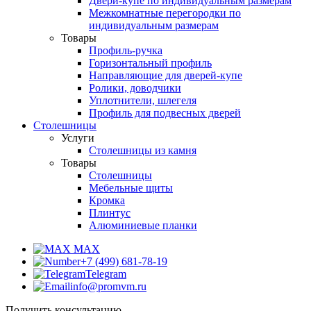
Двери-купе по индивидуальным размерам
Межкомнатные перегородки по
индивидуальным размерам
Товары
Профиль-ручка
Горизонтальный профиль
Направляющие для дверей-купе
Ролики, доводчики
Уплотнители, шлегеля
Профиль для подвесных дверей
Столешницы
Услуги
Столешницы из камня
Товары
Столешницы
Мебельные щиты
Кромка
Плинтус
Алюминиевые планки
MAX
+7 (499) 681-78-19
Telegram
info@promvm.ru
Получить консультацию