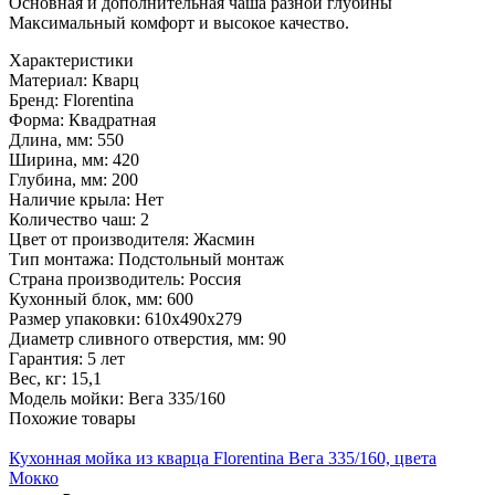
Основная и дополнительная чаша разной глубины
Максимальный комфорт и высокое качество.
Характеристики
Материал:
Кварц
Бренд:
Florentina
Форма:
Квадратная
Длина, мм:
550
Ширина, мм:
420
Глубина, мм:
200
Наличие крыла:
Нет
Количество чаш:
2
Цвет от производителя:
Жасмин
Тип монтажа:
Подстольный монтаж
Страна производитель:
Россия
Кухонный блок, мм:
600
Размер упаковки:
610х490х279
Диаметр сливного отверстия, мм:
90
Гарантия:
5 лет
Вес, кг:
15,1
Модель мойки:
Вега 335/160
Похожие товары
Кухонная мойка из кварца Florentina Вега 335/160, цвета
Мокко