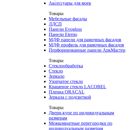
Аксессуары для моек
Товары
Мебельные фасады
ЛДСП
Панели Evogloss
Панели Eterno
МДФ панели для рамочных фасадов
МДФ профиль для рамочных фасадов
Перфорированные панели АркМастер
Товары
Стеклообработка
Стекло
Зеркало
Узорчатое стекло
Крашеное стекло LACOBEL
Пленка ORACAL
Зеркала с подсветкой
Товары
Двери-купе по индивидуальным
размерам
Межкомнатные перегородки по
индивидуальным размерам