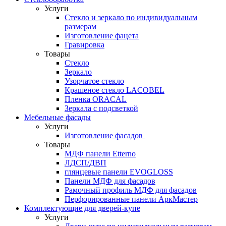
Услуги
Стекло и зеркало по индивидуальным
размерам
Изготовление фацета
Гравировка
Товары
Стекло
Зеркало
Узорчатое стекло
Крашеное стекло LACOBEL
Пленка ORACAL
Зеркала с подсветкой
Мебельные фасады
Услуги
Изготовление фасадов
Товары
МДФ панели Etterno
ЛДСП/ДВП
глянцевые панели EVOGLOSS
Панели МДФ для фасадов
Рамочный профиль МДФ для фасадов
Перфорированные панели АркМастер
Комплектующие для дверей-купе
Услуги