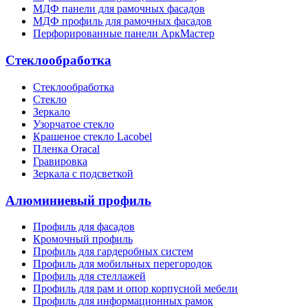
МДФ панели для рамочных фасадов
МДФ профиль для рамочных фасадов
Перфорированные панели АркМастер
Стеклообработка
Стеклообработка
Стекло
Зеркало
Узорчатое стекло
Крашеное стекло Lacobel
Пленка Oracal
Гравировка
Зеркала с подсветкой
Алюминиевый профиль
Профиль для фасадов
Кромочный профиль
Профиль для гардеробных систем
Профиль для мобильных перегородок
Профиль для стеллажей
Профиль для рам и опор корпусной мебели
Профиль для информационных рамок