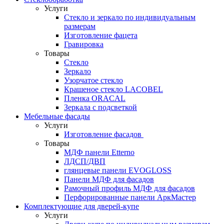
Услуги
Стекло и зеркало по индивидуальным
размерам
Изготовление фацета
Гравировка
Товары
Стекло
Зеркало
Узорчатое стекло
Крашеное стекло LACOBEL
Пленка ORACAL
Зеркала с подсветкой
Мебельные фасады
Услуги
Изготовление фасадов
Товары
МДФ панели Etterno
ЛДСП/ДВП
глянцевые панели EVOGLOSS
Панели МДФ для фасадов
Рамочный профиль МДФ для фасадов
Перфорированные панели АркМастер
Комплектующие для дверей-купе
Услуги