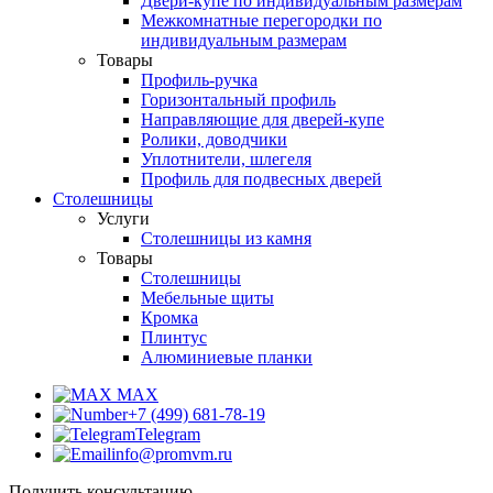
Двери-купе по индивидуальным размерам
Межкомнатные перегородки по
индивидуальным размерам
Товары
Профиль-ручка
Горизонтальный профиль
Направляющие для дверей-купе
Ролики, доводчики
Уплотнители, шлегеля
Профиль для подвесных дверей
Столешницы
Услуги
Столешницы из камня
Товары
Столешницы
Мебельные щиты
Кромка
Плинтус
Алюминиевые планки
MAX
+7 (499) 681-78-19
Telegram
info@promvm.ru
Получить консультацию