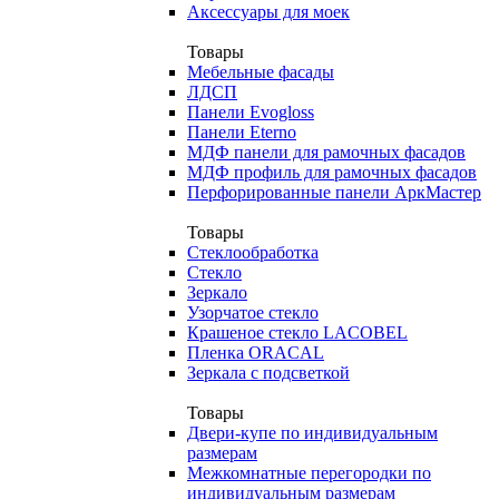
Аксессуары для моек
Товары
Мебельные фасады
ЛДСП
Панели Evogloss
Панели Eterno
МДФ панели для рамочных фасадов
МДФ профиль для рамочных фасадов
Перфорированные панели АркМастер
Товары
Стеклообработка
Стекло
Зеркало
Узорчатое стекло
Крашеное стекло LACOBEL
Пленка ORACAL
Зеркала с подсветкой
Товары
Двери-купе по индивидуальным
размерам
Межкомнатные перегородки по
индивидуальным размерам