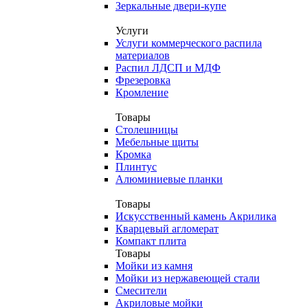
Зеркальные двери-купе
Услуги
Услуги коммерческого распила
материалов
Распил ЛДСП и МДФ
Фрезеровка
Кромление
Товары
Столешницы
Мебельные щиты
Кромка
Плинтус
Алюминиевые планки
Товары
Искусственный камень Акрилика
Кварцевый агломерат
Компакт плита
Товары
Мойки из камня
Мойки из нержавеющей стали
Смесители
Акриловые мойки