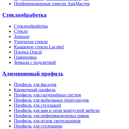
Перфорированные панели АркМастер
Стеклообработка
Стеклообработка
Стекло
Зеркало
Узорчатое стекло
Крашеное стекло Lacobel
Пленка Oracal
Гравировка
Зеркала с подсветкой
Алюминиевый профиль
Профиль для фасадов
Кромочный профиль
Профиль для гардеробных систем
Профиль для мобильных перегородок
Профиль для стеллажей
Профиль для рам и опор корпусной мебели
Профиль для информационных рамок
Профиль для полок светильников
Профиль для столешниц