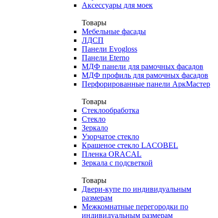
Аксессуары для моек
Товары
Мебельные фасады
ЛДСП
Панели Evogloss
Панели Eterno
МДФ панели для рамочных фасадов
МДФ профиль для рамочных фасадов
Перфорированные панели АркМастер
Товары
Стеклообработка
Стекло
Зеркало
Узорчатое стекло
Крашеное стекло LACOBEL
Пленка ORACAL
Зеркала с подсветкой
Товары
Двери-купе по индивидуальным
размерам
Межкомнатные перегородки по
индивидуальным размерам