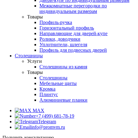
Двери-купе по индивидуальным размерам
Межкомнатные перегородки по
индивидуальным размерам
Товары
Профиль-ручка
Горизонтальный профиль
Направляющие для дверей-купе
Ролики, доводчики
Уплотнители, шлегеля
Профиль для подвесных дверей
Столешницы
Услуги
Столешницы из камня
Товары
Столешницы
Мебельные щиты
Кромка
Плинтус
Алюминиевые планки
MAX
+7 (499) 681-78-19
Telegram
info@promvm.ru
Получить консультацию