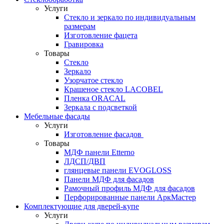
Услуги
Стекло и зеркало по индивидуальным
размерам
Изготовление фацета
Гравировка
Товары
Стекло
Зеркало
Узорчатое стекло
Крашеное стекло LACOBEL
Пленка ORACAL
Зеркала с подсветкой
Мебельные фасады
Услуги
Изготовление фасадов
Товары
МДФ панели Etterno
ЛДСП/ДВП
глянцевые панели EVOGLOSS
Панели МДФ для фасадов
Рамочный профиль МДФ для фасадов
Перфорированные панели АркМастер
Комплектующие для дверей-купе
Услуги