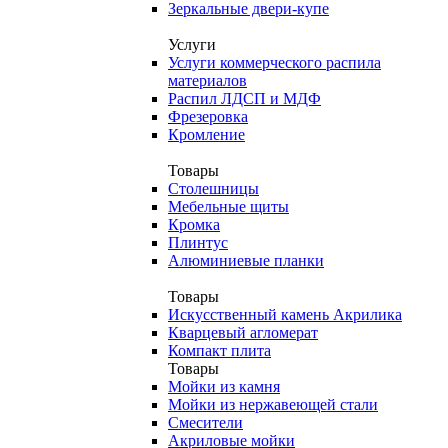
Зеркальные двери-купе
Услуги
Услуги коммерческого распила
материалов
Распил ЛДСП и МДФ
Фрезеровка
Кромление
Товары
Столешницы
Мебельные щиты
Кромка
Плинтус
Алюминиевые планки
Товары
Искусственный камень Акрилика
Кварцевый агломерат
Компакт плита
Товары
Мойки из камня
Мойки из нержавеющей стали
Смесители
Акриловые мойки