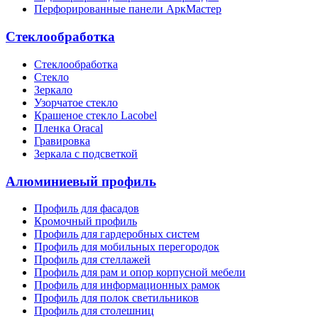
Перфорированные панели АркМастер
Стеклообработка
Стеклообработка
Стекло
Зеркало
Узорчатое стекло
Крашеное стекло Lacobel
Пленка Oracal
Гравировка
Зеркала с подсветкой
Алюминиевый профиль
Профиль для фасадов
Кромочный профиль
Профиль для гардеробных систем
Профиль для мобильных перегородок
Профиль для стеллажей
Профиль для рам и опор корпусной мебели
Профиль для информационных рамок
Профиль для полок светильников
Профиль для столешниц