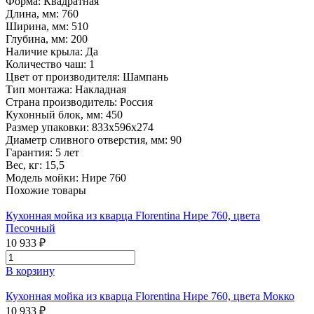
Форма:
Квадратная
Длина, мм:
760
Ширина, мм:
510
Глубина, мм:
200
Наличие крыла:
Да
Количество чаш:
1
Цвет от производителя:
Шампань
Тип монтажа:
Накладная
Страна производитель:
Россия
Кухонный блок, мм:
450
Размер упаковки:
833х596х274
Диаметр сливного отверстия, мм:
90
Гарантия:
5 лет
Вес, кг:
15,5
Модель мойки:
Нире 760
Похожие товары
Кухонная мойка из кварца Florentina Нире 760, цвета
Песочный
10 933 ₽
В корзину
Кухонная мойка из кварца Florentina Нире 760, цвета Мокко
10 933 ₽