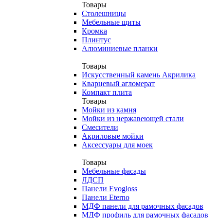
Товары
Столешницы
Мебельные щиты
Кромка
Плинтус
Алюминиевые планки
Товары
Искусственный камень Акрилика
Кварцевый агломерат
Компакт плита
Товары
Мойки из камня
Мойки из нержавеющей стали
Смесители
Акриловые мойки
Аксессуары для моек
Товары
Мебельные фасады
ЛДСП
Панели Evogloss
Панели Eterno
МДФ панели для рамочных фасадов
МДФ профиль для рамочных фасадов