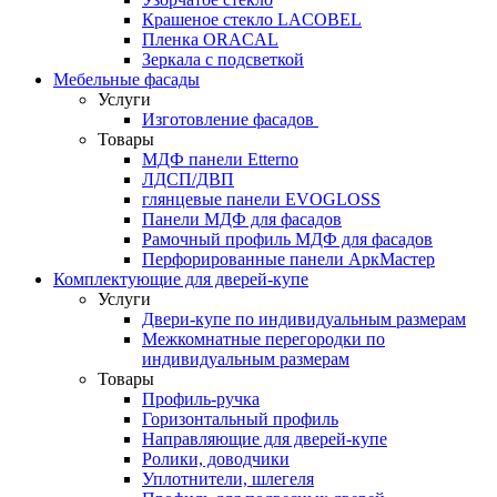
Крашеное стекло LACOBEL
Пленка ORACAL
Зеркала с подсветкой
Мебельные фасады
Услуги
Изготовление фасадов
Товары
МДФ панели Etterno
ЛДСП/ДВП
глянцевые панели EVOGLOSS
Панели МДФ для фасадов
Рамочный профиль МДФ для фасадов
Перфорированные панели АркМастер
Комплектующие для дверей-купе
Услуги
Двери-купе по индивидуальным размерам
Межкомнатные перегородки по
индивидуальным размерам
Товары
Профиль-ручка
Горизонтальный профиль
Направляющие для дверей-купе
Ролики, доводчики
Уплотнители, шлегеля