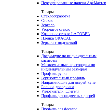
Перфорированные панели АркМастер
Товары
Стеклообработка
Стекло
Зеркало
Узорчатое стекло
Крашеное стекло LACOBEL
Пленка ORACAL
Зеркала с подсветкой
Товары
Двери-купе по индивидуальным
размерам
Межкомнатные перегородки по
индивидуальным размерам
Профиль-ручка
Горизонтальный профиль
Направляющие для дверей-купе
Ролики, доводчики
Уплотнители, шлегеля
Профиль для подвесных дверей
Товары
Профиль для фасадов