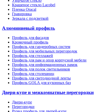
Узорчатое стекло
Крашеное стекло Lacobel
Пленка Oracal
Гравировка
Зеркала с подсветкой
Алюминиевый профиль
Профиль для фасадов
Кромочный профиль
Профиль для гардеробных систем
Профиль для мобильных перегородок
Профиль для стеллажей
Профиль для рам и опор корпусной мебели
Профиль для информационных рамок
Профиль для полок светильников
Профиль для столешниц
Профиль для светодиодной ленты
Профиль GOLA для кухонных баз
Двери-купе и межкомнатные перегородки
Двери-купе
Перегородки
Ручка профиль для дверей-купе