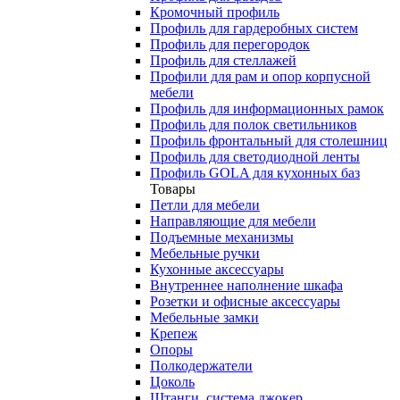
Кромочный профиль
Профиль для гардеробных систем
Профиль для перегородок
Профиль для стеллажей
Профили для рам и опор корпусной
мебели
Профиль для информационных рамок
Профиль для полок светильников
Профиль фронтальный для столешниц
Профиль для светодиодной ленты
Профиль GOLA для кухонных баз
Товары
Петли для мебели
Направляющие для мебели
Подъемные механизмы
Мебельные ручки
Кухонные аксессуары
Внутреннее наполнение шкафа
Розетки и офисные аксессуары
Мебельные замки
Крепеж
Опоры
Полкодержатели
Цоколь
Штанги, система джокер