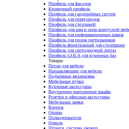
Профиль для фасадов
Кромочный профиль
Профиль для гардеробных систем
Профиль для перегородок
Профиль для стеллажей
Профили для рам и опор корпусной меб
Профиль для информационных рамок
Профиль для полок светильников
Профиль фронтальный для столешниц
Профиль для светодиодной ленты
Профиль GOLA для кухонных баз
Товары
Петли для мебели
Направляющие для мебели
Подъемные механизмы
Мебельные ручки
Кухонные аксессуары
Внутреннее наполнение шкафа
Розетки и офисные аксессуары
Мебельные замки
Крепеж
Опоры
Полкодержатели
Цоколь
Штанги, система джокер