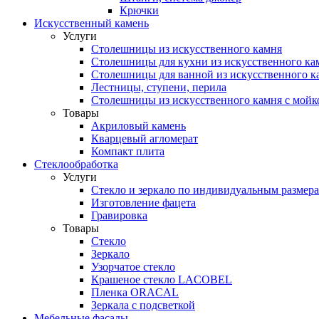
Крючки
Искусственный камень
Услуги
Столешницы из искусственного камня
Столешницы для кухни из искусственного ка
Столешницы для ванной из искусственного к
Лестницы, ступени, перила
Столешницы из искусственного камня с мойк
Товары
Акриловый камень
Кварцевый агломерат
Компакт плита
Стеклообработка
Услуги
Стекло и зеркало по индивидуальным размер
Изготовление фацета
Гравировка
Товары
Стекло
Зеркало
Узорчатое стекло
Крашеное стекло LACOBEL
Пленка ORACAL
Зеркала с подсветкой
Мебельные фасады