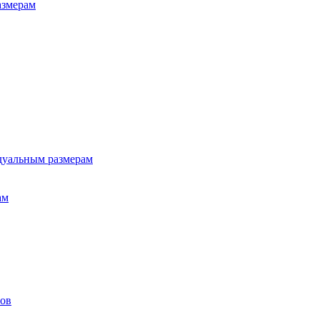
азмерам
дуальным размерам
ам
лов