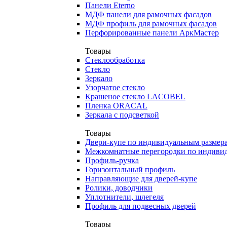
Панели Eterno
МДФ панели для рамочных фасадов
МДФ профиль для рамочных фасадов
Перфорированные панели АркМастер
Товары
Стеклообработка
Стекло
Зеркало
Узорчатое стекло
Крашеное стекло LACOBEL
Пленка ORACAL
Зеркала с подсветкой
Товары
Двери-купе по индивидуальным размер
Межкомнатные перегородки по индиви
Профиль-ручка
Горизонтальный профиль
Направляющие для дверей-купе
Ролики, доводчики
Уплотнители, шлегеля
Профиль для подвесных дверей
Товары