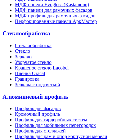
МДФ панели Evogloss (Kastamonu)
МДФ панели для рамочных фасадов
МДФ профиль для рамочных фасадов
Перфорированные панели АркМастер
Стеклообработка
Стеклообработка
Стекло
Зеркало
Узорчатое стекло
Крашеное стекло Lacobel
Пленка Oracal
Гравировка
Зеркала с подсветкой
Алюминиевый профиль
Профиль для фасадов
Кромочный профиль
Профиль для гардеробных систем
Профиль для мобильных перегородок
Профиль для стеллажей
Профиль для рам и опор корпусной мебели