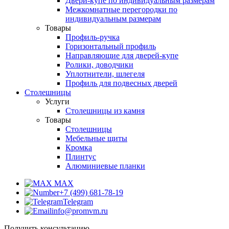
Двери-купе по индивидуальным размерам
Межкомнатные перегородки по
индивидуальным размерам
Товары
Профиль-ручка
Горизонтальный профиль
Направляющие для дверей-купе
Ролики, доводчики
Уплотнители, шлегеля
Профиль для подвесных дверей
Столешницы
Услуги
Столешницы из камня
Товары
Столешницы
Мебельные щиты
Кромка
Плинтус
Алюминиевые планки
MAX
+7 (499) 681-78-19
Telegram
info@promvm.ru
Получить консультацию