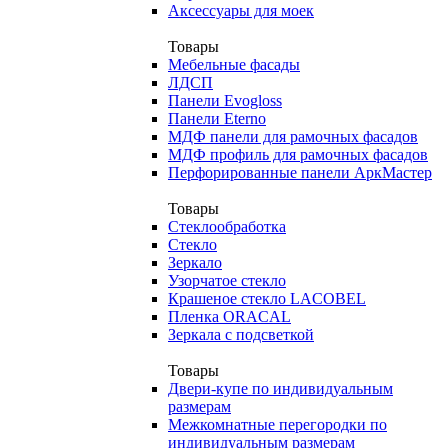
Аксессуары для моек
Товары
Мебельные фасады
ЛДСП
Панели Evogloss
Панели Eterno
МДФ панели для рамочных фасадов
МДФ профиль для рамочных фасадов
Перфорированные панели АркМастер
Товары
Стеклообработка
Стекло
Зеркало
Узорчатое стекло
Крашеное стекло LACOBEL
Пленка ORACAL
Зеркала с подсветкой
Товары
Двери-купе по индивидуальным
размерам
Межкомнатные перегородки по
индивидуальным размерам