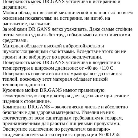
Поверхность моек DR.GANS устойчива к истиранию и
царапинам.
Мойки обладают высокой механической прочностью по всем
основным показателям: на истирание, на изгиб, на
растяжение, на сжатие.
За мойками DR.GANS легко ухаживать. Даже самые стойкие
пятна можно удалить без труда обычными сантехническими
средствами.
Материал обладает высокой вибростойкостью и
шумопоглощающими свойствами. Вследствие этого он не
гремит и не вибрирует во время эксплуатации.
Поверхность моек DR.GANS устойчива к воздействию
температуры в широком диапазоне: от -40 до +110 С.
Поверхность изделия из литого мрамора всегда остается
теплой, поскольку этот материал обладает низкой
теплопроводностью.
Кухонные мойки DR.GANS имеют правильную
геометрическую форму, которая дает идеальное прилегание
изделия к столешнице.
Композиты DR.GANS – экологически чистые и абсолютно
безопасные для здоровья материалы. Изделия из них
соответствуют всем санитарным требованиям к товарам,
предназначенным для работы с пищевыми продуктами.
Экспертное заключение по результатам санитарно-
эпидемиологической экспертизы продукции № 001256.