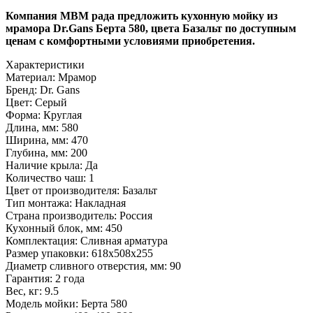
Компания МВМ рада предложить кухонную мойку из
мрамора Dr.Gans Берта 580, цвета Базальт по доступным
ценам с комфортными условиями приобретения.
Характеристики
Материал:
Мрамор
Бренд:
Dr. Gans
Цвет:
Серый
Форма:
Круглая
Длина, мм:
580
Ширина, мм:
470
Глубина, мм:
200
Наличие крыла:
Да
Количество чаш:
1
Цвет от производителя:
Базальт
Тип монтажа:
Накладная
Страна производитель:
Россия
Кухонный блок, мм:
450
Комплектация:
Сливная арматура
Размер упаковки:
618х508х255
Диаметр сливного отверстия, мм:
90
Гарантия:
2 года
Вес, кг:
9.5
Модель мойки:
Берта 580