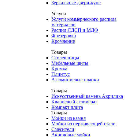
Зеркальные двери-купе
Услуги
Услуги коммерческого распила
материалов
Распил ЛДСП и МДФ
Фрезеровка
Кромление
Товары
Столешницы
Мебельные щиты
Кромка
Плинтус
Алюминиевые планки
Товары
Искусственный камень Акрилика
Кварцевый агломерат
Компакт плита
Товары
Мойки из камня
Мойки из нержавеющей стали
Смесители
Акриловые мойки