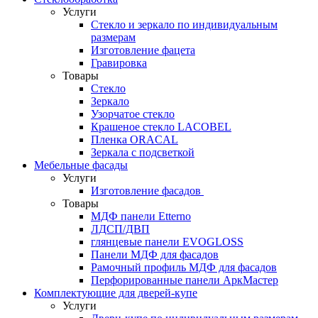
Услуги
Стекло и зеркало по индивидуальным
размерам
Изготовление фацета
Гравировка
Товары
Стекло
Зеркало
Узорчатое стекло
Крашеное стекло LACOBEL
Пленка ORACAL
Зеркала с подсветкой
Мебельные фасады
Услуги
Изготовление фасадов
Товары
МДФ панели Etterno
ЛДСП/ДВП
глянцевые панели EVOGLOSS
Панели МДФ для фасадов
Рамочный профиль МДФ для фасадов
Перфорированные панели АркМастер
Комплектующие для дверей-купе
Услуги