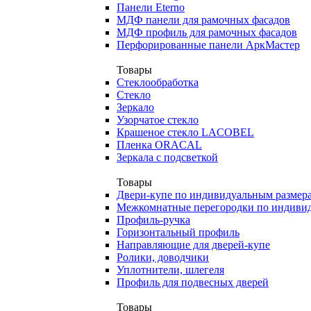
Панели Eterno
МДФ панели для рамочных фасадов
МДФ профиль для рамочных фасадов
Перфорированные панели АркМастер
Товары
Стеклообработка
Стекло
Зеркало
Узорчатое стекло
Крашеное стекло LACOBEL
Пленка ORACAL
Зеркала с подсветкой
Товары
Двери-купе по индивидуальным размер
Межкомнатные перегородки по индиви
Профиль-ручка
Горизонтальный профиль
Направляющие для дверей-купе
Ролики, доводчики
Уплотнители, шлегеля
Профиль для подвесных дверей
Товары