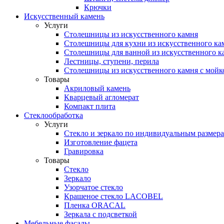
Крючки
Искусственный камень
Услуги
Столешницы из искусственного камня
Столешницы для кухни из искусственного ка
Столешницы для ванной из искусственного к
Лестницы, ступени, перила
Столешницы из искусственного камня с мойк
Товары
Акриловый камень
Кварцевый агломерат
Компакт плита
Стеклообработка
Услуги
Стекло и зеркало по индивидуальным размер
Изготовление фацета
Гравировка
Товары
Стекло
Зеркало
Узорчатое стекло
Крашеное стекло LACOBEL
Пленка ORACAL
Зеркала с подсветкой
Мебельные фасады