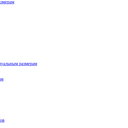
азмерам
дуальным размерам
ам
лов