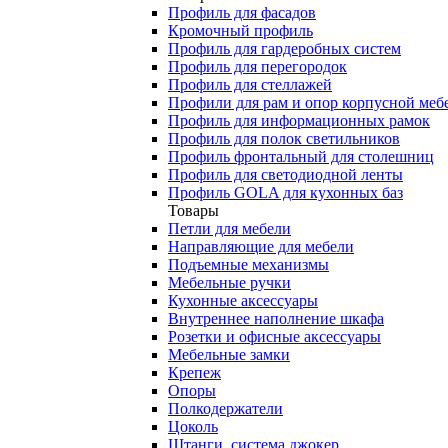
Профиль для фасадов
Кромочный профиль
Профиль для гардеробных систем
Профиль для перегородок
Профиль для стеллажей
Профили для рам и опор корпусной меб
Профиль для информационных рамок
Профиль для полок светильников
Профиль фронтальный для столешниц
Профиль для светодиодной ленты
Профиль GOLA для кухонных баз
Товары
Петли для мебели
Направляющие для мебели
Подъемные механизмы
Мебельные ручки
Кухонные аксессуары
Внутреннее наполнение шкафа
Розетки и офисные аксессуары
Мебельные замки
Крепеж
Опоры
Полкодержатели
Цоколь
Штанги, система джокер