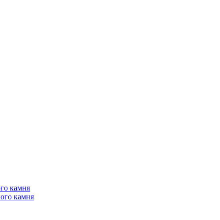
го камня
ого камня