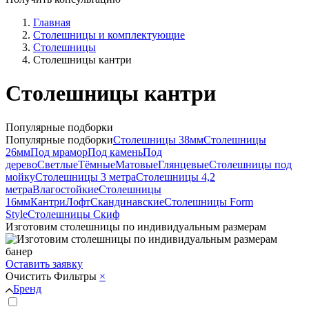
Главная
Столешницы и комплектующие
Столешницы
Столешницы кантри
Столешницы кантри
Популярные подборки
Популярные подборки
Столешницы 38мм
Столешницы
26мм
Под мрамор
Под камень
Под
дерево
Светлые
Тёмные
Матовые
Глянцевые
Столешницы под
мойку
Столешницы 3 метра
Столешницы 4,2
метра
Влагостойкие
Столешницы
16мм
Кантри
Лофт
Скандинавские
Столешницы Form
Style
Столешницы Скиф
Изготовим столешницы по индивидуальным размерам
Оставить заявку
Очистить
Фильтры
×
Бренд