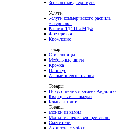
Зеркальные двери-купе
Услуги
Услуги коммерческого распила
материалов
Распил ЛДСП и МДФ
Фрезеровка
Кромление
Товары
Столешницы
Мебельные щиты
Кромка
Плинтус
Алюминиевые планки
Товары
Искусственный камень Акрилика
Кварцевый агломерат
Компакт плита
Товары
Мойки из камня
Мойки из нержавеющей стали
Смесители
Акриловые мойки