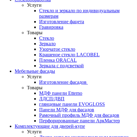
Услуги
Стекло и зеркало по индивидуальным
размерам
Изготовление фацета
Гравировка
Товары
Стекло
Зеркало
Узорчатое стекло
Крашеное стекло LACOBEL
Пленка ORACAL
Зеркала с подсветкой
Мебельные фасады
Услуги
Изготовление фасадов
Товары
МДФ панели Etterno
ЛДСП/ДВП
глянцевые панели EVOGLOSS
Панели МДФ для фасадов
Рамочный профиль МДФ для фасадов
Перфорированные панели АркМастер
Комплектующие для дверей-купе
Услуги