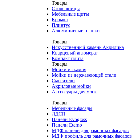
Товары
Столешницы
Мебельные щиты
Кромка
Плинтус
Алюминиевые планки
Товары
Искусственный камень Акрилика
Кварцевый агломерат
Компакт плита
Товары
Мойки из камня
Мойки из нержавеющей стали
Смесители
Акриловые мойки
Аксессуары для моек
Товары
Мебельные фасады
ЛДСП
Панели Evogloss
Панели Eterno
МДФ панели для рамочных фасадов
МДФ профиль для рамочных фасадов