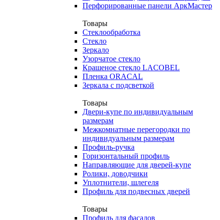
Перфорированные панели АркМастер
Товары
Стеклообработка
Стекло
Зеркало
Узорчатое стекло
Крашеное стекло LACOBEL
Пленка ORACAL
Зеркала с подсветкой
Товары
Двери-купе по индивидуальным
размерам
Межкомнатные перегородки по
индивидуальным размерам
Профиль-ручка
Горизонтальный профиль
Направляющие для дверей-купе
Ролики, доводчики
Уплотнители, шлегеля
Профиль для подвесных дверей
Товары
Профиль для фасадов