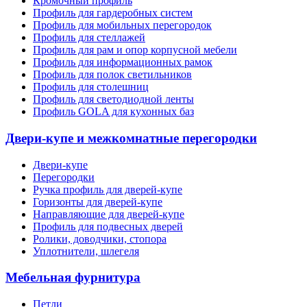
Кромочный профиль
Профиль для гардеробных систем
Профиль для мобильных перегородок
Профиль для стеллажей
Профиль для рам и опор корпусной мебели
Профиль для информационных рамок
Профиль для полок светильников
Профиль для столешниц
Профиль для светодиодной ленты
Профиль GOLA для кухонных баз
Двери-купе и межкомнатные перегородки
Двери-купе
Перегородки
Ручка профиль для дверей-купе
Горизонты для дверей-купе
Направляющие для дверей-купе
Профиль для подвесных дверей
Ролики, доводчики, стопора
Уплотнители, шлегеля
Мебельная фурнитура
Петли