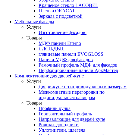
Крашеное стекло LACOBEL
Пленка ORACAL
Зеркала с подсветкой
Мебельные фасады
Услуги
Изготовление фасадов
Товары
МДФ панели Etterno
ЛДСП/ДВП
глянцевые панели EVOGLOSS
Панели МДФ для фасадов
Рамочный профиль МДФ для фасадов
Перфорированные панели АркМастер
Комплектующие для дверей-купе
Услуги
Двери-купе по индивидуальным размерам
Межкомнатные перегородки по
индивидуальным размерам
Товары
Профиль-ручка
Горизонтальный профиль
Направляющие для дверей-купе
Ролики, доводчики
Уплотнители, шлегеля