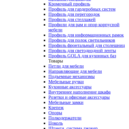
Кромочный профиль
Профиль для гардеробных систем
Профиль для перегородок
Профиль для стеллажей
Профили для рам и опор корпусной
мебели
Профиль для информационных рамок
Профиль для полок светильников
Профиль фронтальный для столешниц
Профиль для светодиодной ленты
Профиль GOLA для кухонных баз
Товары
Петли для мебели
Направляющие для мебели
Подъемные механизмы
Мебельные ручки
Кухонные аксессуары
Внутреннее наполнение шкафа
Розетки и офисные аксессуары
Мебельные замки
Крепеж
Опоры
Полкодержатели
Цоколь
Штанги, система джокер