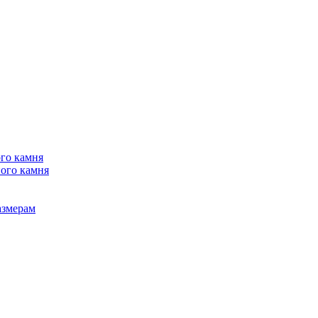
го камня
ого камня
азмерам