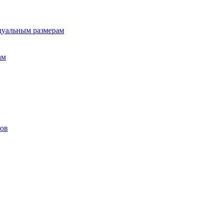
дуальным размерам
ам
лов