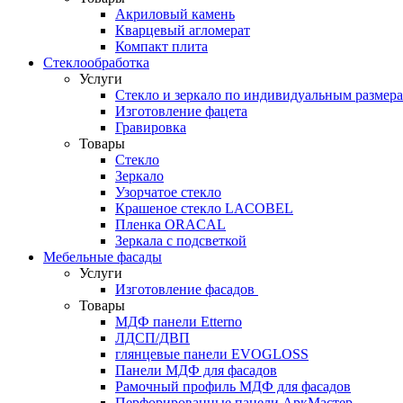
Акриловый камень
Кварцевый агломерат
Компакт плита
Стеклообработка
Услуги
Стекло и зеркало по индивидуальным размер
Изготовление фацета
Гравировка
Товары
Стекло
Зеркало
Узорчатое стекло
Крашеное стекло LACOBEL
Пленка ORACAL
Зеркала с подсветкой
Мебельные фасады
Услуги
Изготовление фасадов
Товары
МДФ панели Etterno
ЛДСП/ДВП
глянцевые панели EVOGLOSS
Панели МДФ для фасадов
Рамочный профиль МДФ для фасадов
Перфорированные панели АркМастер