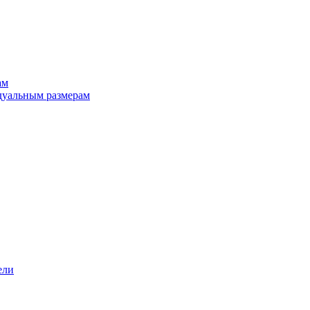
ам
дуальным размерам
ели