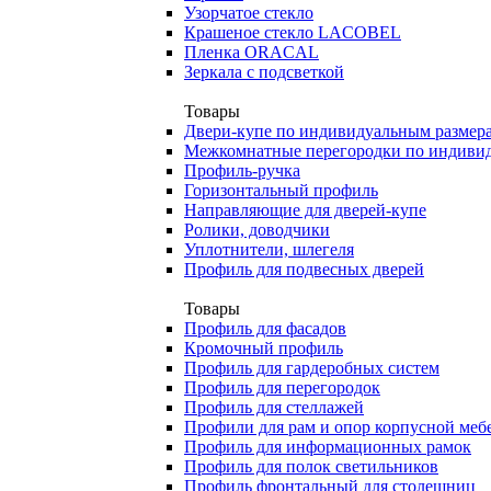
Узорчатое стекло
Крашеное стекло LACOBEL
Пленка ORACAL
Зеркала с подсветкой
Товары
Двери-купе по индивидуальным размер
Межкомнатные перегородки по индиви
Профиль-ручка
Горизонтальный профиль
Направляющие для дверей-купе
Ролики, доводчики
Уплотнители, шлегеля
Профиль для подвесных дверей
Товары
Профиль для фасадов
Кромочный профиль
Профиль для гардеробных систем
Профиль для перегородок
Профиль для стеллажей
Профили для рам и опор корпусной меб
Профиль для информационных рамок
Профиль для полок светильников
Профиль фронтальный для столешниц