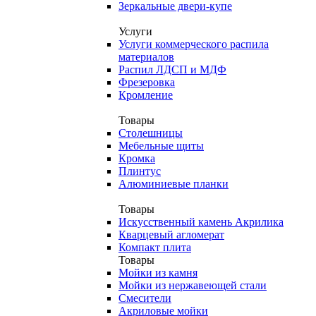
Зеркальные двери-купе
Услуги
Услуги коммерческого распила
материалов
Распил ЛДСП и МДФ
Фрезеровка
Кромление
Товары
Столешницы
Мебельные щиты
Кромка
Плинтус
Алюминиевые планки
Товары
Искусственный камень Акрилика
Кварцевый агломерат
Компакт плита
Товары
Мойки из камня
Мойки из нержавеющей стали
Смесители
Акриловые мойки