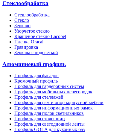
Стеклообработка
Стеклообработка
Стекло
Зеркало
Узорчатое стекло
Крашеное стекло Lacobel
Пленка Oracal
Гравировка
Зеркала с подсветкой
Алюминиевый профиль
Профиль для фасадов
Кромочный профиль
Профиль для гардеробных систем
Профиль для мобильных перегородок
Профиль для стеллажей
Профиль для рам и опор корпусной мебели
Профиль для информационных рамок
Профиль для полок светильников
Профиль для столешниц
Профиль для светодиодной ленты
Профиль GOLA для кухонных баз