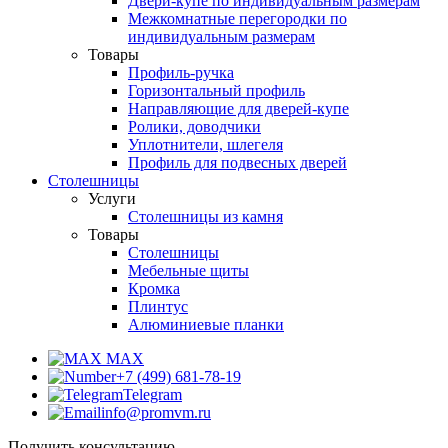
Двери-купе по индивидуальным размерам
Межкомнатные перегородки по
индивидуальным размерам
Товары
Профиль-ручка
Горизонтальный профиль
Направляющие для дверей-купе
Ролики, доводчики
Уплотнители, шлегеля
Профиль для подвесных дверей
Столешницы
Услуги
Столешницы из камня
Товары
Столешницы
Мебельные щиты
Кромка
Плинтус
Алюминиевые планки
MAX
+7 (499) 681-78-19
Telegram
info@promvm.ru
Получить консультацию