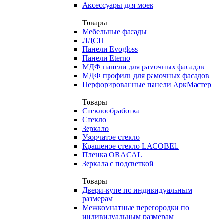
Аксессуары для моек
Товары
Мебельные фасады
ЛДСП
Панели Evogloss
Панели Eterno
МДФ панели для рамочных фасадов
МДФ профиль для рамочных фасадов
Перфорированные панели АркМастер
Товары
Стеклообработка
Стекло
Зеркало
Узорчатое стекло
Крашеное стекло LACOBEL
Пленка ORACAL
Зеркала с подсветкой
Товары
Двери-купе по индивидуальным
размерам
Межкомнатные перегородки по
индивидуальным размерам