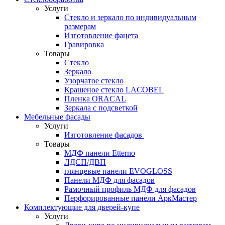
Услуги
Стекло и зеркало по индивидуальным
размерам
Изготовление фацета
Гравировка
Товары
Стекло
Зеркало
Узорчатое стекло
Крашеное стекло LACOBEL
Пленка ORACAL
Зеркала с подсветкой
Мебельные фасады
Услуги
Изготовление фасадов
Товары
МДФ панели Etterno
ЛДСП/ДВП
глянцевые панели EVOGLOSS
Панели МДФ для фасадов
Рамочный профиль МДФ для фасадов
Перфорированные панели АркМастер
Комплектующие для дверей-купе
Услуги