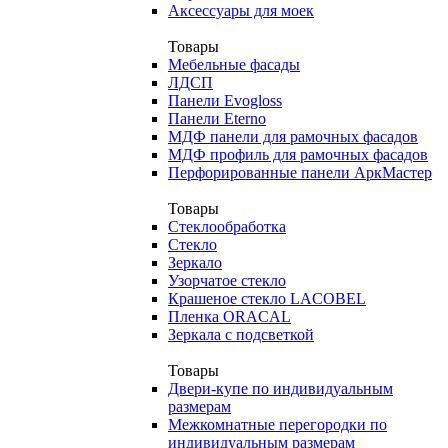
Аксессуары для моек
Товары
Мебельные фасады
ЛДСП
Панели Evogloss
Панели Eterno
МДФ панели для рамочных фасадов
МДФ профиль для рамочных фасадов
Перфорированные панели АркМастер
Товары
Стеклообработка
Стекло
Зеркало
Узорчатое стекло
Крашеное стекло LACOBEL
Пленка ORACAL
Зеркала с подсветкой
Товары
Двери-купе по индивидуальным
размерам
Межкомнатные перегородки по
индивидуальным размерам