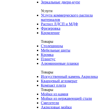
Зеркальные двери-купе
Услуги
Услуги коммерческого распила
материалов
Распил ЛДСП и МДФ
Фрезеровка
Кромление
Товары
Столешницы
Мебельные щиты
Кромка
Плинтус
Алюминиевые планки
Товары
Искусственный камень Акрилика
Кварцевый агломерат
Компакт плита
Товары
Мойки из камня
Мойки из нержавеющей стали
Смесители
Акриловые мойки