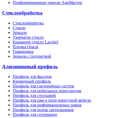
Перфорированные панели АркМастер
Стеклообработка
Стеклообработка
Стекло
Зеркало
Узорчатое стекло
Крашеное стекло Lacobel
Пленка Oracal
Гравировка
Зеркала с подсветкой
Алюминиевый профиль
Профиль для фасадов
Кромочный профиль
Профиль для гардеробных систем
Профиль для мобильных перегородок
Профиль для стеллажей
Профиль для рам и опор корпусной мебели
Профиль для информационных рамок
Профиль для полок светильников
Профиль для столешниц