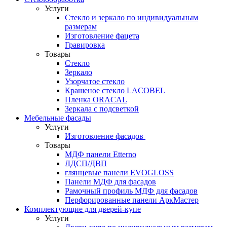
Услуги
Стекло и зеркало по индивидуальным
размерам
Изготовление фацета
Гравировка
Товары
Стекло
Зеркало
Узорчатое стекло
Крашеное стекло LACOBEL
Пленка ORACAL
Зеркала с подсветкой
Мебельные фасады
Услуги
Изготовление фасадов
Товары
МДФ панели Etterno
ЛДСП/ДВП
глянцевые панели EVOGLOSS
Панели МДФ для фасадов
Рамочный профиль МДФ для фасадов
Перфорированные панели АркМастер
Комплектующие для дверей-купе
Услуги