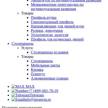
Двери-купе по индивидуальным размерам
Межкомнатные перегородки по
индивидуальным размерам
Товары
Профиль-ручка
Горизонтальный профиль
Направляющие для дверей-купе
Ролики, доводчики
Уплотнители, шлегеля
Профиль для подвесных дверей
Столешницы
Услуги
Столешницы из камня
Товары
Столешницы
Мебельные щиты
Кромка
Плинтус
Алюминиевые планки
MAX
+7 (499) 681-78-19
Telegram
info@promvm.ru
Получить консультацию