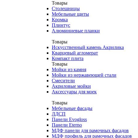
Товары
Столешницы
Мебельные щиты
Кромка
Плинтус
Алюминиевые планки
Товары
Искусственный камень Акрилика
Кварцевый агломерат
Компакт плита
Товары
Мойки из камня
Мойки из нержавеющей стали
Смесители
Акриловые мойки
Аксессуары для моек
Товары
Мебельные фасады
ЛДСП
Панели Evogloss
Панели Eterno
МДФ панели для рамочных фасадов
МДФ профиль для рамочных фасадов