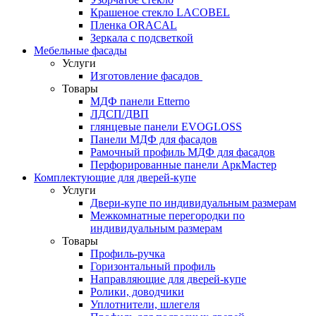
Крашеное стекло LACOBEL
Пленка ORACAL
Зеркала с подсветкой
Мебельные фасады
Услуги
Изготовление фасадов
Товары
МДФ панели Etterno
ЛДСП/ДВП
глянцевые панели EVOGLOSS
Панели МДФ для фасадов
Рамочный профиль МДФ для фасадов
Перфорированные панели АркМастер
Комплектующие для дверей-купе
Услуги
Двери-купе по индивидуальным размерам
Межкомнатные перегородки по
индивидуальным размерам
Товары
Профиль-ручка
Горизонтальный профиль
Направляющие для дверей-купе
Ролики, доводчики
Уплотнители, шлегеля