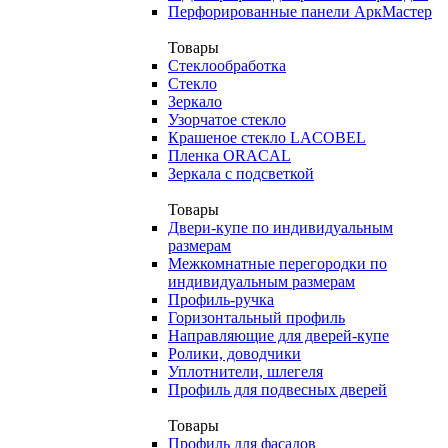
Перфорированные панели АркМастер
Товары
Стеклообработка
Стекло
Зеркало
Узорчатое стекло
Крашеное стекло LACOBEL
Пленка ORACAL
Зеркала с подсветкой
Товары
Двери-купе по индивидуальным
размерам
Межкомнатные перегородки по
индивидуальным размерам
Профиль-ручка
Горизонтальный профиль
Направляющие для дверей-купе
Ролики, доводчики
Уплотнители, шлегеля
Профиль для подвесных дверей
Товары
Профиль для фасадов