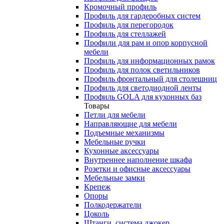
Кромочный профиль
Профиль для гардеробных систем
Профиль для перегородок
Профиль для стеллажей
Профили для рам и опор корпусной
мебели
Профиль для информационных рамок
Профиль для полок светильников
Профиль фронтальный для столешниц
Профиль для светодиодной ленты
Профиль GOLA для кухонных баз
Товары
Петли для мебели
Направляющие для мебели
Подъемные механизмы
Мебельные ручки
Кухонные аксессуары
Внутреннее наполнение шкафа
Розетки и офисные аксессуары
Мебельные замки
Крепеж
Опоры
Полкодержатели
Цоколь
Штанги, система джокер