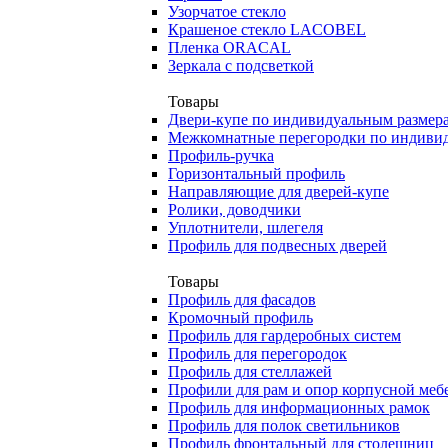
Узорчатое стекло
Крашеное стекло LACOBEL
Пленка ORACAL
Зеркала с подсветкой
Товары
Двери-купе по индивидуальным размер
Межкомнатные перегородки по индиви
Профиль-ручка
Горизонтальный профиль
Направляющие для дверей-купе
Ролики, доводчики
Уплотнители, шлегеля
Профиль для подвесных дверей
Товары
Профиль для фасадов
Кромочный профиль
Профиль для гардеробных систем
Профиль для перегородок
Профиль для стеллажей
Профили для рам и опор корпусной меб
Профиль для информационных рамок
Профиль для полок светильников
Профиль фронтальный для столешниц