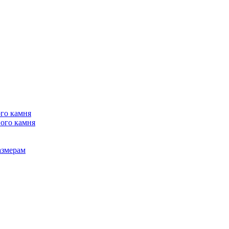
го камня
ого камня
азмерам