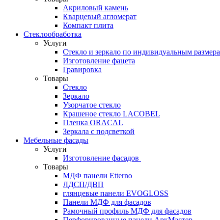
Акриловый камень
Кварцевый агломерат
Компакт плита
Стеклообработка
Услуги
Стекло и зеркало по индивидуальным размер
Изготовление фацета
Гравировка
Товары
Стекло
Зеркало
Узорчатое стекло
Крашеное стекло LACOBEL
Пленка ORACAL
Зеркала с подсветкой
Мебельные фасады
Услуги
Изготовление фасадов
Товары
МДФ панели Etterno
ЛДСП/ДВП
глянцевые панели EVOGLOSS
Панели МДФ для фасадов
Рамочный профиль МДФ для фасадов
Перфорированные панели АркМастер