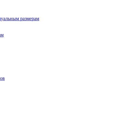
дуальным размерам
ам
лов