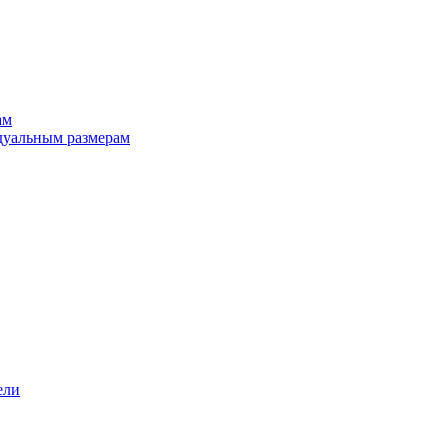
ам
дуальным размерам
ели