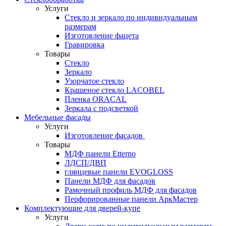
Услуги
Стекло и зеркало по индивидуальным
размерам
Изготовление фацета
Гравировка
Товары
Стекло
Зеркало
Узорчатое стекло
Крашеное стекло LACOBEL
Пленка ORACAL
Зеркала с подсветкой
Мебельные фасады
Услуги
Изготовление фасадов
Товары
МДФ панели Etterno
ЛДСП/ДВП
глянцевые панели EVOGLOSS
Панели МДФ для фасадов
Рамочный профиль МДФ для фасадов
Перфорированные панели АркМастер
Комплектующие для дверей-купе
Услуги