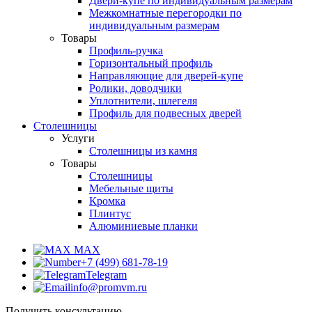
Двери-купе по индивидуальным размерам
Межкомнатные перегородки по
индивидуальным размерам
Товары
Профиль-ручка
Горизонтальный профиль
Направляющие для дверей-купе
Ролики, доводчики
Уплотнители, шлегеля
Профиль для подвесных дверей
Столешницы
Услуги
Столешницы из камня
Товары
Столешницы
Мебельные щиты
Кромка
Плинтус
Алюминиевые планки
MAX
+7 (499) 681-78-19
Telegram
info@promvm.ru
Получить консультацию