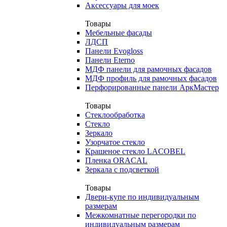
Аксессуары для моек
Товары
Мебельные фасады
ЛДСП
Панели Evogloss
Панели Eterno
МДФ панели для рамочных фасадов
МДФ профиль для рамочных фасадов
Перфорированные панели АркМастер
Товары
Стеклообработка
Стекло
Зеркало
Узорчатое стекло
Крашеное стекло LACOBEL
Пленка ORACAL
Зеркала с подсветкой
Товары
Двери-купе по индивидуальным
размерам
Межкомнатные перегородки по
индивидуальным размерам