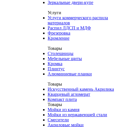
Зеркальные двери-купе
Услуги
Услуги коммерческого распила
материалов
Распил ЛДСП и МДФ
Фрезеровка
Кромление
Товары
Столешницы
Мебельные щиты
Кромка
Плинтус
Алюминиевые планки
Товары
Искусственный камень Акрилика
Кварцевый агломерат
Компакт плита
Товары
Мойки из камня
Мойки из нержавеющей стали
Смесители
Акриловые мойки