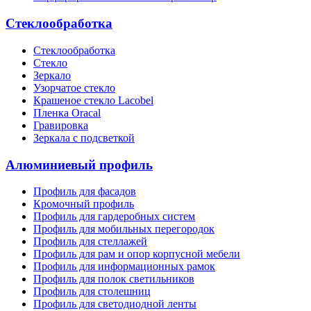
Стеклообработка
Стеклообработка
Стекло
Зеркало
Узорчатое стекло
Крашеное стекло Lacobel
Пленка Oracal
Гравировка
Зеркала с подсветкой
Алюминиевый профиль
Профиль для фасадов
Кромочный профиль
Профиль для гардеробных систем
Профиль для мобильных перегородок
Профиль для стеллажей
Профиль для рам и опор корпусной мебели
Профиль для информационных рамок
Профиль для полок светильников
Профиль для столешниц
Профиль для светодиодной ленты