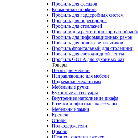
Профиль для фасадов
Кромочный профиль
Профиль для гардеробных систем
Профиль для перегородок
Профиль для стеллажей
Профили для рам и опор корпусной меб
Профиль для информационных рамок
Профиль для полок светильников
Профиль фронтальный для столешниц
Профиль для светодиодной ленты
Профиль GOLA для кухонных баз
Товары
Петли для мебели
Направляющие для мебели
Подъемные механизмы
Мебельные ручки
Кухонные аксессуары
Внутреннее наполнение шкафа
Розетки и офисные аксессуары
Мебельные замки
Крепеж
Опоры
Полкодержатели
Цоколь
Штанги, система джокер