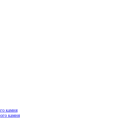
го камня
ого камня