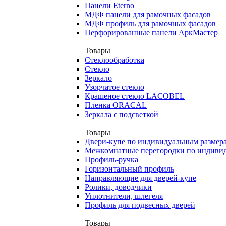
Панели Eterno
МДФ панели для рамочных фасадов
МДФ профиль для рамочных фасадов
Перфорированные панели АркМастер
Товары
Стеклообработка
Стекло
Зеркало
Узорчатое стекло
Крашеное стекло LACOBEL
Пленка ORACAL
Зеркала с подсветкой
Товары
Двери-купе по индивидуальным размер
Межкомнатные перегородки по индиви
Профиль-ручка
Горизонтальный профиль
Направляющие для дверей-купе
Ролики, доводчики
Уплотнители, шлегеля
Профиль для подвесных дверей
Товары