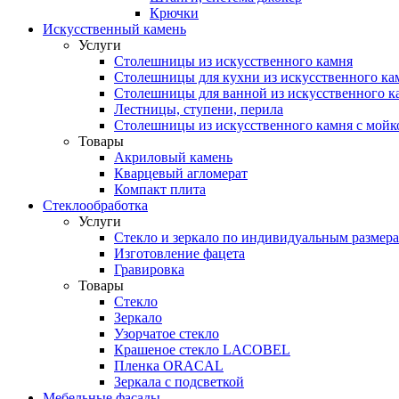
Крючки
Искусственный камень
Услуги
Столешницы из искусственного камня
Столешницы для кухни из искусственного ка
Столешницы для ванной из искусственного к
Лестницы, ступени, перила
Столешницы из искусственного камня с мойк
Товары
Акриловый камень
Кварцевый агломерат
Компакт плита
Стеклообработка
Услуги
Стекло и зеркало по индивидуальным размер
Изготовление фацета
Гравировка
Товары
Стекло
Зеркало
Узорчатое стекло
Крашеное стекло LACOBEL
Пленка ORACAL
Зеркала с подсветкой
Мебельные фасады