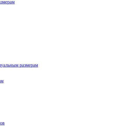
азмерам
дуальным размерам
ам
лов