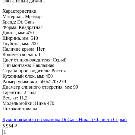
Элегантный дизайн.
Характеристики
Материал:
Мрамор
Бренд:
Dr. Gans
Форма:
Квадратная
Длина, мм:
470
Ширина, мм:
510
Глубина, мм:
200
Наличие крыла:
Нет
Количество чаш:
1
Цвет от производителя:
Серый
Тип монтажа:
Накладная
Страна производитель:
Россия
Кухонный блок, мм:
450
Размер упаковки:
560х520х279
Диаметр сливного отверстия, мм:
90
Гарантия:
2 года
Вес, кг:
11,2
Модель мойки:
Ника 470
Похожие товары
Кухонная мойка из мрамора Dr.Gans Ника 570, цвета Серый
5 954 ₽