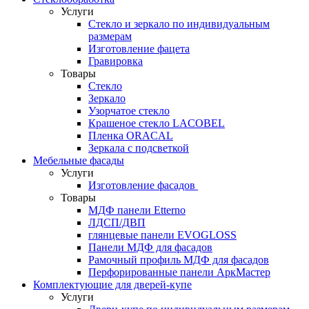
Услуги
Стекло и зеркало по индивидуальным
размерам
Изготовление фацета
Гравировка
Товары
Стекло
Зеркало
Узорчатое стекло
Крашеное стекло LACOBEL
Пленка ORACAL
Зеркала с подсветкой
Мебельные фасады
Услуги
Изготовление фасадов
Товары
МДФ панели Etterno
ЛДСП/ДВП
глянцевые панели EVOGLOSS
Панели МДФ для фасадов
Рамочный профиль МДФ для фасадов
Перфорированные панели АркМастер
Комплектующие для дверей-купе
Услуги