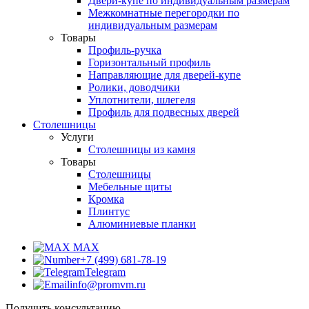
Двери-купе по индивидуальным размерам
Межкомнатные перегородки по
индивидуальным размерам
Товары
Профиль-ручка
Горизонтальный профиль
Направляющие для дверей-купе
Ролики, доводчики
Уплотнители, шлегеля
Профиль для подвесных дверей
Столешницы
Услуги
Столешницы из камня
Товары
Столешницы
Мебельные щиты
Кромка
Плинтус
Алюминиевые планки
MAX
+7 (499) 681-78-19
Telegram
info@promvm.ru
Получить консультацию