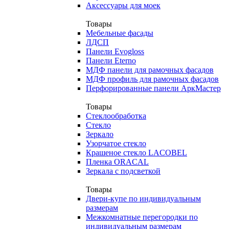
Аксессуары для моек
Товары
Мебельные фасады
ЛДСП
Панели Evogloss
Панели Eterno
МДФ панели для рамочных фасадов
МДФ профиль для рамочных фасадов
Перфорированные панели АркМастер
Товары
Стеклообработка
Стекло
Зеркало
Узорчатое стекло
Крашеное стекло LACOBEL
Пленка ORACAL
Зеркала с подсветкой
Товары
Двери-купе по индивидуальным
размерам
Межкомнатные перегородки по
индивидуальным размерам