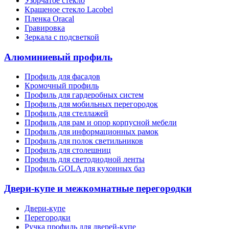
Узорчатое стекло
Крашеное стекло Lacobel
Пленка Oracal
Гравировка
Зеркала с подсветкой
Алюминиевый профиль
Профиль для фасадов
Кромочный профиль
Профиль для гардеробных систем
Профиль для мобильных перегородок
Профиль для стеллажей
Профиль для рам и опор корпусной мебели
Профиль для информационных рамок
Профиль для полок светильников
Профиль для столешниц
Профиль для светодиодной ленты
Профиль GOLA для кухонных баз
Двери-купе и межкомнатные перегородки
Двери-купе
Перегородки
Ручка профиль для дверей-купе