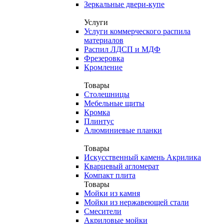
Зеркальные двери-купе
Услуги
Услуги коммерческого распила
материалов
Распил ЛДСП и МДФ
Фрезеровка
Кромление
Товары
Столешницы
Мебельные щиты
Кромка
Плинтус
Алюминиевые планки
Товары
Искусственный камень Акрилика
Кварцевый агломерат
Компакт плита
Товары
Мойки из камня
Мойки из нержавеющей стали
Смесители
Акриловые мойки