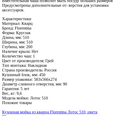
Вместительная чаша позволит мыть посуду больших размеров
Предусмотрены дополнительные от- верстия для установки
аксессуаров.
Характеристики
Материал:
Кварц
Бренд:
Florentina
Форма:
Круглая
Длина, мм:
510
Ширина, мм:
510
Глубина, мм:
200
Наличие крыла:
Нет
Количество чаш:
1
Цвет от производителя:
Грей
Тип монтажа:
Накладная
Страна производитель:
Россия
Кухонный блок, мм:
450
Размер упаковки:
583х566х274
Диаметр сливного отверстия, мм:
90
Гарантия:
5 лет
Вес, кг:
9,6
Модель мойки:
Лотос 510
Похожие товары
Кухонная мойка из кварца Florentina Лотос 510, цвета