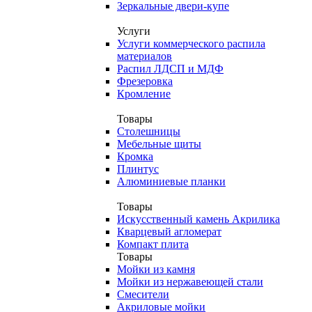
Зеркальные двери-купе
Услуги
Услуги коммерческого распила
материалов
Распил ЛДСП и МДФ
Фрезеровка
Кромление
Товары
Столешницы
Мебельные щиты
Кромка
Плинтус
Алюминиевые планки
Товары
Искусственный камень Акрилика
Кварцевый агломерат
Компакт плита
Товары
Мойки из камня
Мойки из нержавеющей стали
Смесители
Акриловые мойки