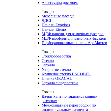
Аксессуары для моек
Товары
Мебельные фасады
ЛДСП
Панели Evogloss
Панели Eterno
МДФ панели для рамочных фасадов
МДФ профиль для рамочных фасадов
Перфорированные панели АркМастер
Товары
Стеклообработка
Стекло
Зеркало
Узорчатое стекло
Крашеное стекло LACOBEL
Пленка ORACAL
Зеркала с подсветкой
Товары
Двери-купе по индивидуальным
размерам
Межкомнатные перегородки по
индивидуальным размерам