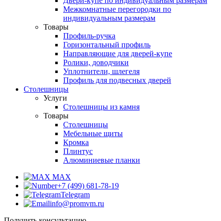
Двери-купе по индивидуальным размерам
Межкомнатные перегородки по
индивидуальным размерам
Товары
Профиль-ручка
Горизонтальный профиль
Направляющие для дверей-купе
Ролики, доводчики
Уплотнители, шлегеля
Профиль для подвесных дверей
Столешницы
Услуги
Столешницы из камня
Товары
Столешницы
Мебельные щиты
Кромка
Плинтус
Алюминиевые планки
MAX
+7 (499) 681-78-19
Telegram
info@promvm.ru
Получить консультацию