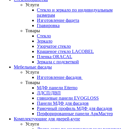
Услуги
Стекло и зеркало по индивидуальным
размерам
Изготовление фацета
Гравировка
Товары
Стекло
Зеркало
Узорчатое стекло
Крашеное стекло LACOBEL
Пленка ORACAL
Зеркала с подсветкой
Мебельные фасады
Услуги
Изготовление фасадов
Товары
МДФ панели Etterno
ЛДСП/ДВП
глянцевые панели EVOGLOSS
Панели МДФ для фасадов
Рамочный профиль МДФ для фасадов
Перфорированные панели АркМастер
Комплектующие для дверей-купе
Услуги