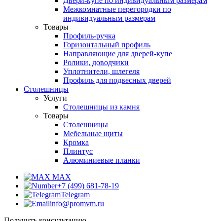
Двери-купе по индивидуальным размерам
Межкомнатные перегородки по
индивидуальным размерам
Товары
Профиль-ручка
Горизонтальный профиль
Направляющие для дверей-купе
Ролики, доводчики
Уплотнители, шлегеля
Профиль для подвесных дверей
Столешницы
Услуги
Столешницы из камня
Товары
Столешницы
Мебельные щиты
Кромка
Плинтус
Алюминиевые планки
MAX
+7 (499) 681-78-19
Telegram
info@promvm.ru
Получить консультацию