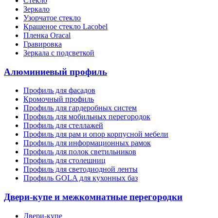
Стекло
Зеркало
Узорчатое стекло
Крашеное стекло Lacobel
Пленка Oracal
Гравировка
Зеркала с подсветкой
Алюминиевый профиль
Профиль для фасадов
Кромочный профиль
Профиль для гардеробных систем
Профиль для мобильных перегородок
Профиль для стеллажей
Профиль для рам и опор корпусной мебели
Профиль для информационных рамок
Профиль для полок светильников
Профиль для столешниц
Профиль для светодиодной ленты
Профиль GOLA для кухонных баз
Двери-купе и межкомнатные перегородки
Двери-купе