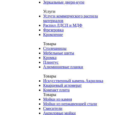
Зеркальные двери-купе
Услуги
Услуги коммерческого распила
материалов
Распил ЛДСП и МДФ
Фрезеровка
Кромление
Товары
Столешницы
Мебельные щиты
Кромка
Плинтус
Алюминиевые планки
Товары
Искусственный камень Акрилика
Кварцевый агломерат
Компакт плита
Товары
Мойки из камня
Мойки из нержавеющей стали
Смесители
Акриловые мойки