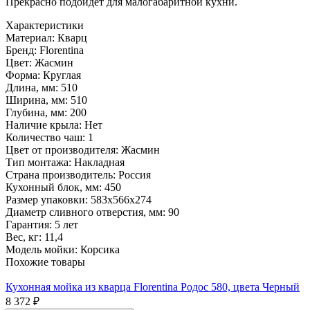
Прекрасно подойдет для малогабаритной кухни.
Характеристики
Материал:
Кварц
Бренд:
Florentina
Цвет:
Жасмин
Форма:
Круглая
Длина, мм:
510
Ширина, мм:
510
Глубина, мм:
200
Наличие крыла:
Нет
Количество чаш:
1
Цвет от производителя:
Жасмин
Тип монтажа:
Накладная
Страна производитель:
Россия
Кухонный блок, мм:
450
Размер упаковки:
583х566х274
Диаметр сливного отверстия, мм:
90
Гарантия:
5 лет
Вес, кг:
11,4
Модель мойки:
Корсика
Похожие товары
Кухонная мойка из кварца Florentina Родос 580, цвета Черный
8 372 ₽