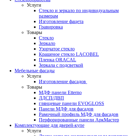
Услуги
Стекло и зеркало по индивидуальным
размерам
Изготовление фацета
Гравировка
Товары
Стекло
Зеркало
Узорчатое стекло
Крашеное стекло LACOBEL
Пленка ORACAL
Зеркала с подсветкой
Мебельные фасады
Услуги
Изготовление фасадов
Товары
МДФ панели Etterno
ЛДСП/ДВП
глянцевые панели EVOGLOSS
Панели МДФ для фасадов
Рамочный профиль МДФ для фасадов
Перфорированные панели АркМастер
Комплектующие для дверей-купе
Услуги