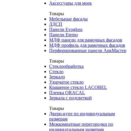
Аксессуары для моек
Товары
Мебельные фасады
ЛДСП
Панели Evogloss
Панели Eterno
МДФ панели для рамочных фасадов
МДФ профиль для рамочных фасадов
Перфорированные панели АркМастер
Товары
Стеклообработка
Стекло
Зеркало
Узорчатое стекло
Крашеное стекло LACOBEL
Пленка ORACAL
Зеркала с подсветкой
Товары
Двери-купе по индивидуальным
размерам
Межкомнатные перегородки по
индивидуальным размерам