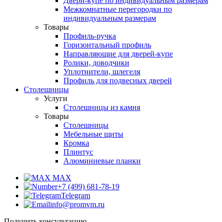
Двери-купе по индивидуальным размерам
Межкомнатные перегородки по
индивидуальным размерам
Товары
Профиль-ручка
Горизонтальный профиль
Направляющие для дверей-купе
Ролики, доводчики
Уплотнители, шлегеля
Профиль для подвесных дверей
Столешницы
Услуги
Столешницы из камня
Товары
Столешницы
Мебельные щиты
Кромка
Плинтус
Алюминиевые планки
MAX
+7 (499) 681-78-19
Telegram
info@promvm.ru
Получить консультацию