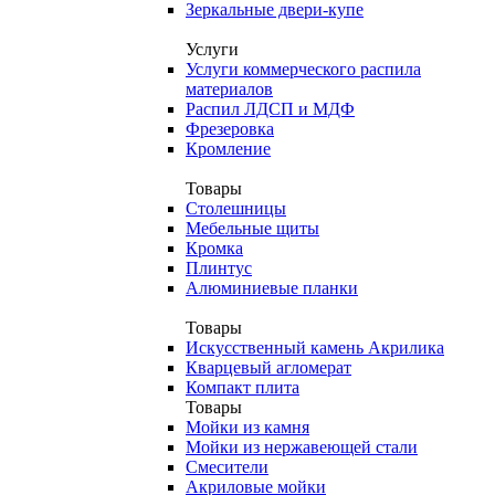
Зеркальные двери-купе
Услуги
Услуги коммерческого распила
материалов
Распил ЛДСП и МДФ
Фрезеровка
Кромление
Товары
Столешницы
Мебельные щиты
Кромка
Плинтус
Алюминиевые планки
Товары
Искусственный камень Акрилика
Кварцевый агломерат
Компакт плита
Товары
Мойки из камня
Мойки из нержавеющей стали
Смесители
Акриловые мойки