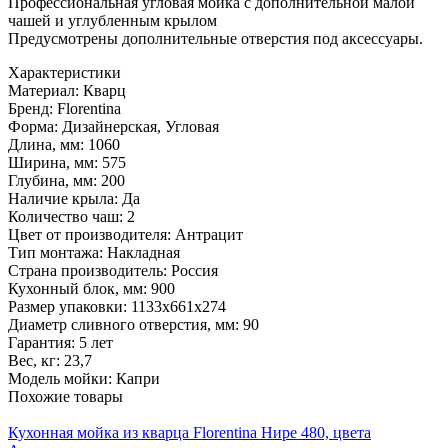
Профессиональная угловая мойка с дополнительной малой
чашей и углубленным крылом
Предусмотрены дополнительные отверстия под аксессуары.
Характеристики
Материал:
Кварц
Бренд:
Florentina
Форма:
Дизайнерская, Угловая
Длина, мм:
1060
Ширина, мм:
575
Глубина, мм:
200
Наличие крыла:
Да
Количество чаш:
2
Цвет от производителя:
Антрацит
Тип монтажа:
Накладная
Страна производитель:
Россия
Кухонный блок, мм:
900
Размер упаковки:
1133х661х274
Диаметр сливного отверстия, мм:
90
Гарантия:
5 лет
Вес, кг:
23,7
Модель мойки:
Капри
Похожие товары
Кухонная мойка из кварца Florentina Нире 480, цвета