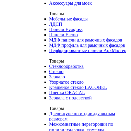
Аксессуары для моек
Товары
Мебельные фасады
ЛДСП
Панели Evogloss
Панели Eterno
МДФ панели для рамочных фасадов
МДФ профиль для рамочных фасадов
Перфорированные панели АркМастер
Товары
Стеклообработка
Стекло
Зеркало
Узорчатое стекло
Крашеное стекло LACOBEL
Пленка ORACAL
Зеркала с подсветкой
Товары
Двери-купе по индивидуальным
размерам
Межкомнатные перегородки по
индивидуальным размерам