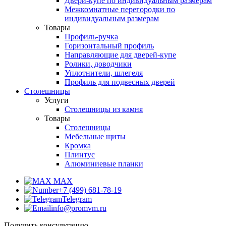
Двери-купе по индивидуальным размерам
Межкомнатные перегородки по
индивидуальным размерам
Товары
Профиль-ручка
Горизонтальный профиль
Направляющие для дверей-купе
Ролики, доводчики
Уплотнители, шлегеля
Профиль для подвесных дверей
Столешницы
Услуги
Столешницы из камня
Товары
Столешницы
Мебельные щиты
Кромка
Плинтус
Алюминиевые планки
MAX
+7 (499) 681-78-19
Telegram
info@promvm.ru
Получить консультацию