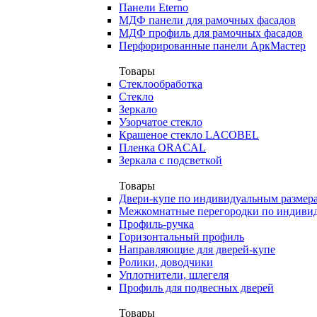
Панели Eterno
МДФ панели для рамочных фасадов
МДФ профиль для рамочных фасадов
Перфорированные панели АркМастер
Товары
Стеклообработка
Стекло
Зеркало
Узорчатое стекло
Крашеное стекло LACOBEL
Пленка ORACAL
Зеркала с подсветкой
Товары
Двери-купе по индивидуальным размер
Межкомнатные перегородки по индиви
Профиль-ручка
Горизонтальный профиль
Направляющие для дверей-купе
Ролики, доводчики
Уплотнители, шлегеля
Профиль для подвесных дверей
Товары