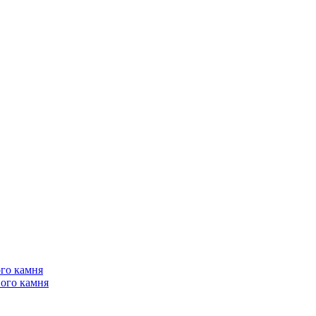
го камня
ого камня