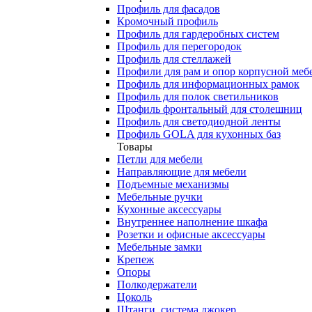
Профиль для фасадов
Кромочный профиль
Профиль для гардеробных систем
Профиль для перегородок
Профиль для стеллажей
Профили для рам и опор корпусной меб
Профиль для информационных рамок
Профиль для полок светильников
Профиль фронтальный для столешниц
Профиль для светодиодной ленты
Профиль GOLA для кухонных баз
Товары
Петли для мебели
Направляющие для мебели
Подъемные механизмы
Мебельные ручки
Кухонные аксессуары
Внутреннее наполнение шкафа
Розетки и офисные аксессуары
Мебельные замки
Крепеж
Опоры
Полкодержатели
Цоколь
Штанги, система джокер