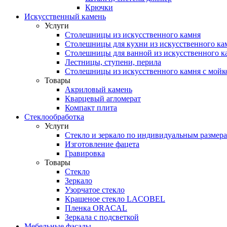
Крючки
Искусственный камень
Услуги
Столешницы из искусственного камня
Столешницы для кухни из искусственного ка
Столешницы для ванной из искусственного к
Лестницы, ступени, перила
Столешницы из искусственного камня с мойк
Товары
Акриловый камень
Кварцевый агломерат
Компакт плита
Стеклообработка
Услуги
Стекло и зеркало по индивидуальным размер
Изготовление фацета
Гравировка
Товары
Стекло
Зеркало
Узорчатое стекло
Крашеное стекло LACOBEL
Пленка ORACAL
Зеркала с подсветкой
Мебельные фасады