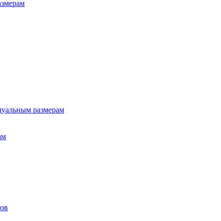
азмерам
дуальным размерам
ам
лов