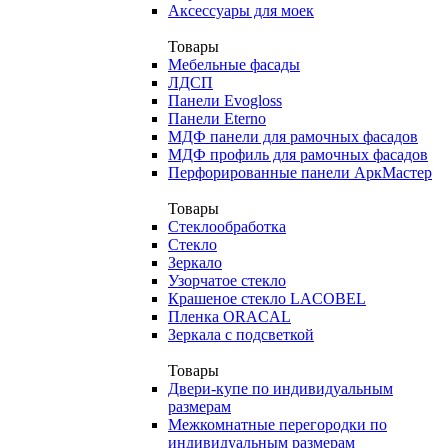
Аксессуары для моек
Товары
Мебельные фасады
ЛДСП
Панели Evogloss
Панели Eterno
МДФ панели для рамочных фасадов
МДФ профиль для рамочных фасадов
Перфорированные панели АркМастер
Товары
Стеклообработка
Стекло
Зеркало
Узорчатое стекло
Крашеное стекло LACOBEL
Пленка ORACAL
Зеркала с подсветкой
Товары
Двери-купе по индивидуальным
размерам
Межкомнатные перегородки по
индивидуальным размерам