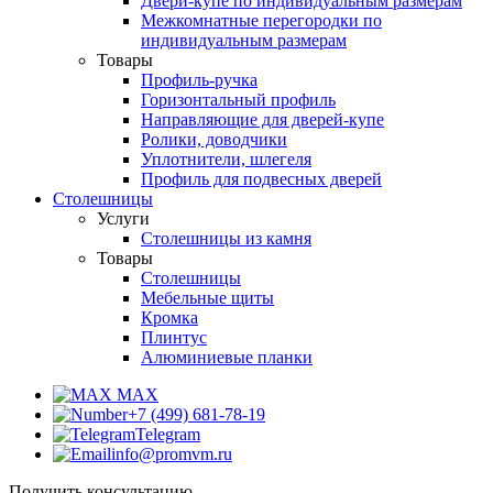
Двери-купе по индивидуальным размерам
Межкомнатные перегородки по
индивидуальным размерам
Товары
Профиль-ручка
Горизонтальный профиль
Направляющие для дверей-купе
Ролики, доводчики
Уплотнители, шлегеля
Профиль для подвесных дверей
Столешницы
Услуги
Столешницы из камня
Товары
Столешницы
Мебельные щиты
Кромка
Плинтус
Алюминиевые планки
MAX
+7 (499) 681-78-19
Telegram
info@promvm.ru
Получить консультацию