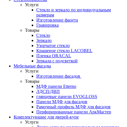
Услуги
Стекло и зеркало по индивидуальным
размерам
Изготовление фацета
Гравировка
Товары
Стекло
Зеркало
Узорчатое стекло
Крашеное стекло LACOBEL
Пленка ORACAL
Зеркала с подсветкой
Мебельные фасады
Услуги
Изготовление фасадов
Товары
МДФ панели Etterno
ЛДСП/ДВП
глянцевые панели EVOGLOSS
Панели МДФ для фасадов
Рамочный профиль МДФ для фасадов
Перфорированные панели АркМастер
Комплектующие для дверей-купе
Услуги