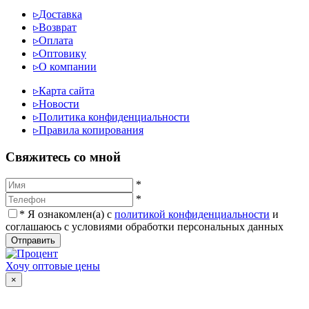
▹
Доставка
▹
Возврат
▹
Оплата
▹
Оптовику
▹
О компании
▹
Карта сайта
▹
Новости
▹
Политика конфиденциальности
▹
Правила копирования
Cвяжитесь со мной
*
*
*
Я ознакомлен(а) с
политикой конфиденциальности
и
соглашаюсь с условиями обработки персональных данных
Отправить
Хочу оптовые цены
×