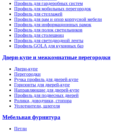
Профиль для гардеробных систем
Профиль для мобильных перегородок
Профиль для стеллажей
Профиль для рам и опор корпусной мебели
Профиль для информационных рамок
Профиль для полок светильников
Профиль для столешниц
Профиль для светодиодной ленты
Профиль GOLA для кухонных баз
Двери-купе и межкомнатные перегородки
Двери-купе
Перегородки
Ручка профиль для дверей-купе
Горизонты для дверей-купе
Направляющие для дверей-купе
Профиль для подвесных дверей
Ролики, доводчики, стопора
Уплотнители, шлегеля
Мебельная фурнитура
Петли