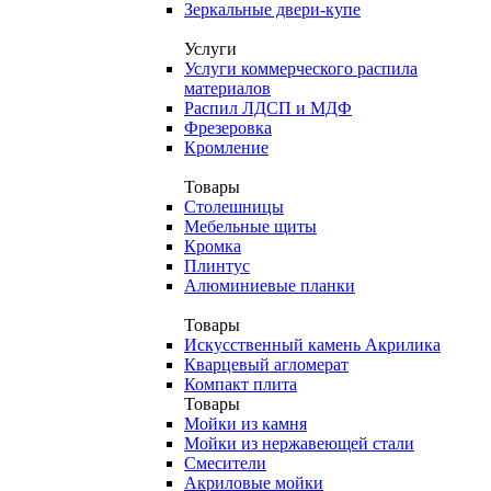
Зеркальные двери-купе
Услуги
Услуги коммерческого распила
материалов
Распил ЛДСП и МДФ
Фрезеровка
Кромление
Товары
Столешницы
Мебельные щиты
Кромка
Плинтус
Алюминиевые планки
Товары
Искусственный камень Акрилика
Кварцевый агломерат
Компакт плита
Товары
Мойки из камня
Мойки из нержавеющей стали
Смесители
Акриловые мойки