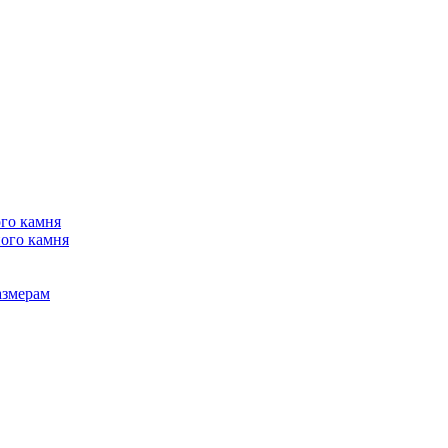
го камня
ого камня
азмерам