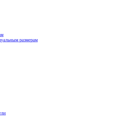
ам
дуальным размерам
ели