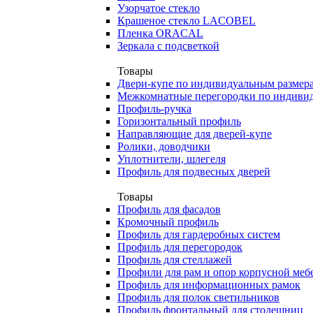
Узорчатое стекло
Крашеное стекло LACOBEL
Пленка ORACAL
Зеркала с подсветкой
Товары
Двери-купе по индивидуальным размер
Межкомнатные перегородки по индиви
Профиль-ручка
Горизонтальный профиль
Направляющие для дверей-купе
Ролики, доводчики
Уплотнители, шлегеля
Профиль для подвесных дверей
Товары
Профиль для фасадов
Кромочный профиль
Профиль для гардеробных систем
Профиль для перегородок
Профиль для стеллажей
Профили для рам и опор корпусной меб
Профиль для информационных рамок
Профиль для полок светильников
Профиль фронтальный для столешниц