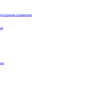
дуальным размерам
ам
лов