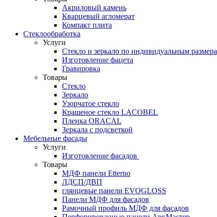
Акриловый камень
Кварцевый агломерат
Компакт плита
Стеклообработка
Услуги
Стекло и зеркало по индивидуальным размер
Изготовление фацета
Гравировка
Товары
Стекло
Зеркало
Узорчатое стекло
Крашеное стекло LACOBEL
Пленка ORACAL
Зеркала с подсветкой
Мебельные фасады
Услуги
Изготовление фасадов
Товары
МДФ панели Etterno
ЛДСП/ДВП
глянцевые панели EVOGLOSS
Панели МДФ для фасадов
Рамочный профиль МДФ для фасадов
Перфорированные панели АркМастер