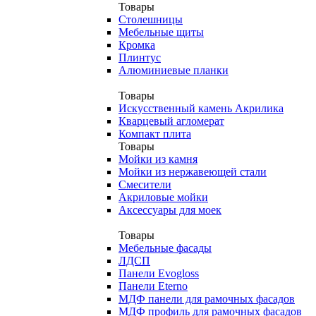
Товары
Столешницы
Мебельные щиты
Кромка
Плинтус
Алюминиевые планки
Товары
Искусственный камень Акрилика
Кварцевый агломерат
Компакт плита
Товары
Мойки из камня
Мойки из нержавеющей стали
Смесители
Акриловые мойки
Аксессуары для моек
Товары
Мебельные фасады
ЛДСП
Панели Evogloss
Панели Eterno
МДФ панели для рамочных фасадов
МДФ профиль для рамочных фасадов