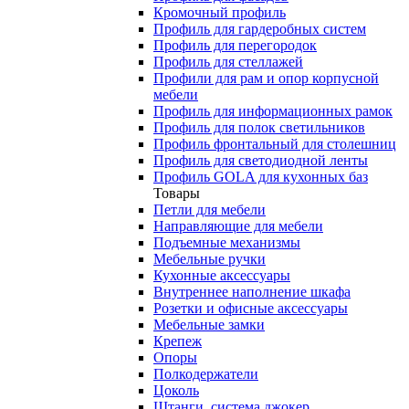
Кромочный профиль
Профиль для гардеробных систем
Профиль для перегородок
Профиль для стеллажей
Профили для рам и опор корпусной
мебели
Профиль для информационных рамок
Профиль для полок светильников
Профиль фронтальный для столешниц
Профиль для светодиодной ленты
Профиль GOLA для кухонных баз
Товары
Петли для мебели
Направляющие для мебели
Подъемные механизмы
Мебельные ручки
Кухонные аксессуары
Внутреннее наполнение шкафа
Розетки и офисные аксессуары
Мебельные замки
Крепеж
Опоры
Полкодержатели
Цоколь
Штанги, система джокер