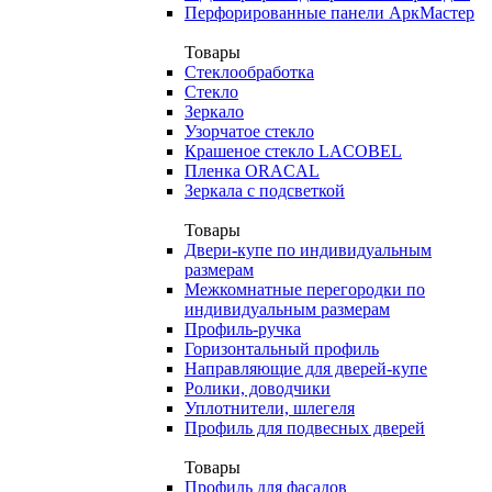
Перфорированные панели АркМастер
Товары
Стеклообработка
Стекло
Зеркало
Узорчатое стекло
Крашеное стекло LACOBEL
Пленка ORACAL
Зеркала с подсветкой
Товары
Двери-купе по индивидуальным
размерам
Межкомнатные перегородки по
индивидуальным размерам
Профиль-ручка
Горизонтальный профиль
Направляющие для дверей-купе
Ролики, доводчики
Уплотнители, шлегеля
Профиль для подвесных дверей
Товары
Профиль для фасадов