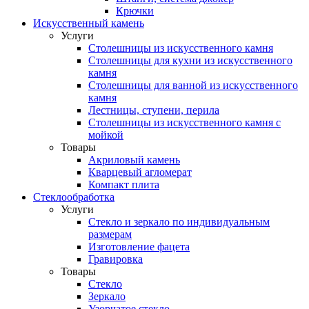
Крючки
Искусственный камень
Услуги
Столешницы из искусственного камня
Столешницы для кухни из искусственного
камня
Столешницы для ванной из искусственного
камня
Лестницы, ступени, перила
Столешницы из искусственного камня с
мойкой
Товары
Акриловый камень
Кварцевый агломерат
Компакт плита
Стеклообработка
Услуги
Стекло и зеркало по индивидуальным
размерам
Изготовление фацета
Гравировка
Товары
Стекло
Зеркало
Узорчатое стекло