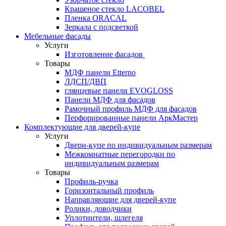
Крашеное стекло LACOBEL
Пленка ORACAL
Зеркала с подсветкой
Мебельные фасады
Услуги
Изготовление фасадов
Товары
МДФ панели Etterno
ЛДСП/ДВП
глянцевые панели EVOGLOSS
Панели МДФ для фасадов
Рамочный профиль МДФ для фасадов
Перфорированные панели АркМастер
Комплектующие для дверей-купе
Услуги
Двери-купе по индивидуальным размерам
Межкомнатные перегородки по
индивидуальным размерам
Товары
Профиль-ручка
Горизонтальный профиль
Направляющие для дверей-купе
Ролики, доводчики
Уплотнители, шлегеля