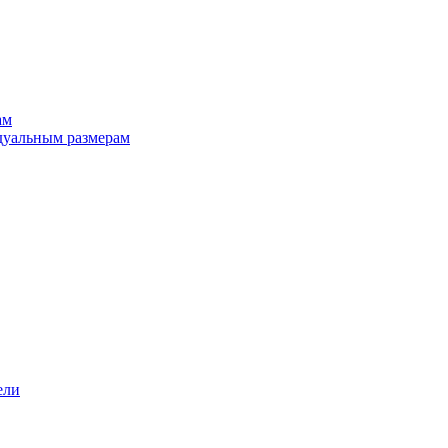
ам
дуальным размерам
ели