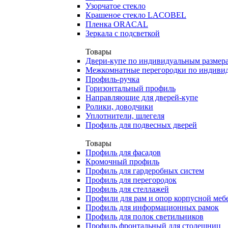
Узорчатое стекло
Крашеное стекло LACOBEL
Пленка ORACAL
Зеркала с подсветкой
Товары
Двери-купе по индивидуальным размер
Межкомнатные перегородки по индиви
Профиль-ручка
Горизонтальный профиль
Направляющие для дверей-купе
Ролики, доводчики
Уплотнители, шлегеля
Профиль для подвесных дверей
Товары
Профиль для фасадов
Кромочный профиль
Профиль для гардеробных систем
Профиль для перегородок
Профиль для стеллажей
Профили для рам и опор корпусной меб
Профиль для информационных рамок
Профиль для полок светильников
Профиль фронтальный для столешниц