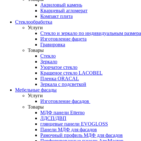
Акриловый камень
Кварцевый агломерат
Компакт плита
Стеклообработка
Услуги
Стекло и зеркало по индивидуальным размер
Изготовление фацета
Гравировка
Товары
Стекло
Зеркало
Узорчатое стекло
Крашеное стекло LACOBEL
Пленка ORACAL
Зеркала с подсветкой
Мебельные фасады
Услуги
Изготовление фасадов
Товары
МДФ панели Etterno
ЛДСП/ДВП
глянцевые панели EVOGLOSS
Панели МДФ для фасадов
Рамочный профиль МДФ для фасадов
Перфорированные панели АркМастер