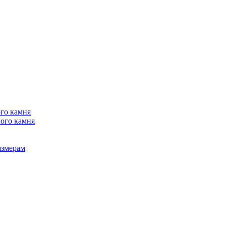
го камня
ого камня
азмерам