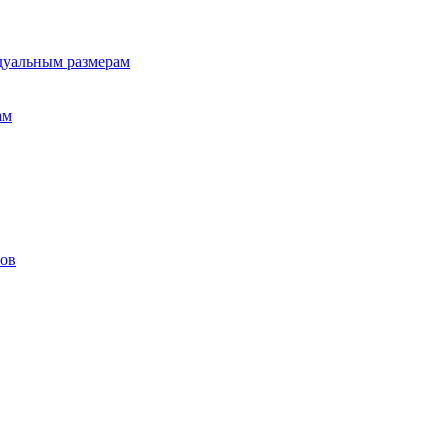
дуальным размерам
ам
лов